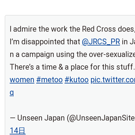
I admire the work the Red Cross does
I’m disappointed that
@JRCS_PR
in J
n a campaign using the over-sexualiz
There’s a time & a place for this stuff. 
women
#metoo
#kutoo
pic.twitter.
q
— Unseen Japan (@UnseenJapanSit
14日