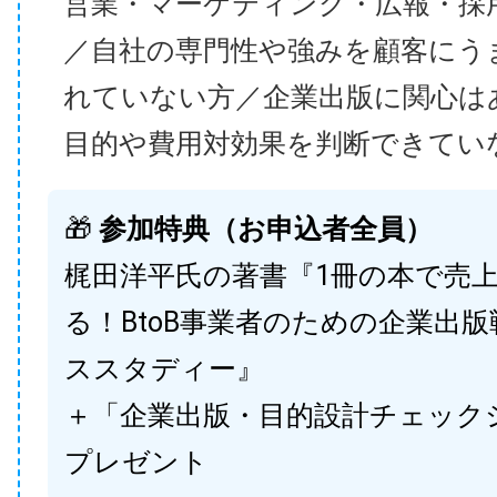
営業・マーケティング・広報・採
／自社の専門性や強みを顧客にう
れていない方／企業出版に関心は
目的や費用対効果を判断できてい
🎁
参加特典（お申込者全員）
梶田洋平氏の著書『1冊の本で売
る！BtoB事業者のための企業出
ススタディー』
＋「企業出版・目的設計チェック
プレゼント