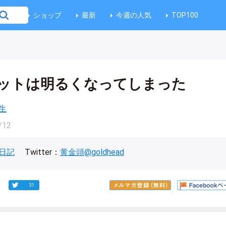
ショップ
最新
今週の人気
TOP100
ットは明るくなってしまった
生
/12
日記
Twitter：
黄金頭@goldhead
31