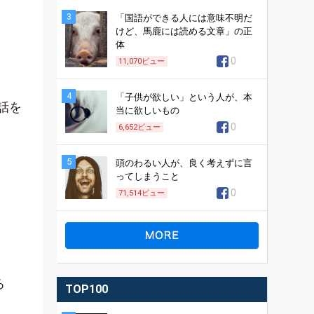
3
「国語ができる人には意味不明だ
けど、馬鹿には読める文章」の正
体
0
11,070
ビュー
4
「子供が欲しい」という人が、本
話を
当に欲しいもの
0
6,652
ビュー
5
頭のわるい人が、良く考えずに言
ってしまうこと
0
71,514
ビュー
ろ
TOP100