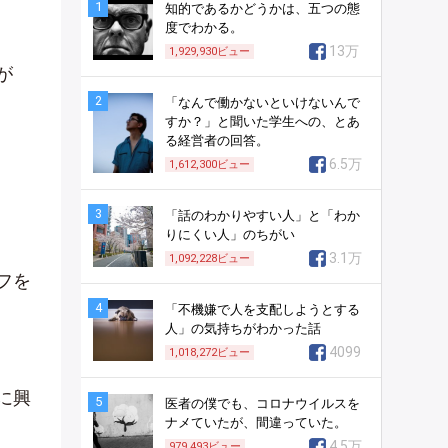
1
知的であるかどうかは、五つの態
度でわかる。
13万
1,929,930
ビュー
が
2
「なんで働かないといけないんで
すか？」と聞いた学生への、とあ
る経営者の回答。
6.5万
1,612,300
ビュー
3
「話のわかりやすい人」と「わか
りにくい人」のちがい
3.1万
1,092,228
ビュー
フを
4
「不機嫌で人を支配しようとする
人」の気持ちがわかった話
4099
1,018,272
ビュー
に興
5
医者の僕でも、コロナウイルスを
ナメていたが、間違っていた。
4.5万
979,493
ビュー