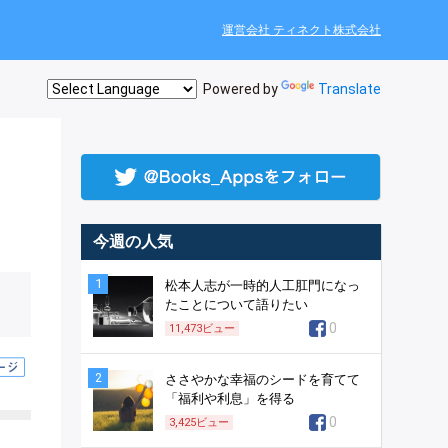
運営会社 ティネクト株式会社
Powered by
Translate
今週の人気
1
松本人志が一時的人工肛門になっ
たことについて語りたい
0
11,473
ビュー
2
ささやかな幸福のシードを育てて
「福利や利息」を得る
0
3,425
ビュー