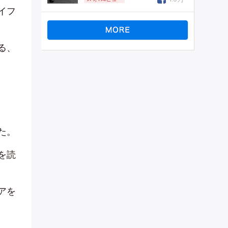
イフ
る、
た。
を読
アを