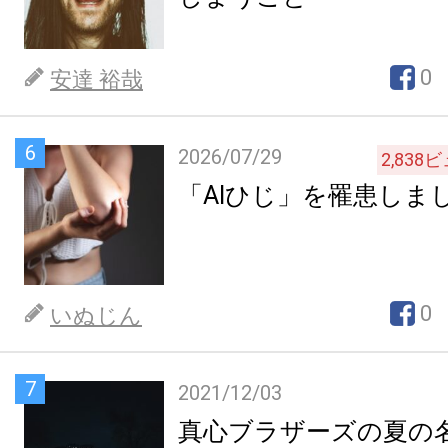
0
安達 裕哉
6
2026/07/29
2,838
ビ
「AIひじ」を罹患しま
0
いぬじん
7
2021/12/03
真心ブラザーズの夏の