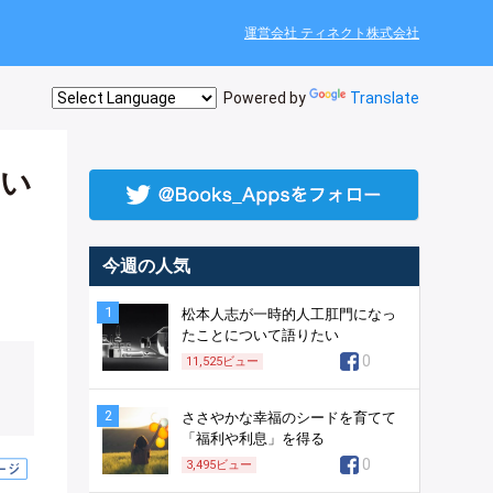
運営会社 ティネクト株式会社
Powered by
Translate
多い
今週の人気
1
松本人志が一時的人工肛門になっ
たことについて語りたい
0
11,525
ビュー
2
ささやかな幸福のシードを育てて
「福利や利息」を得る
0
3,495
ビュー