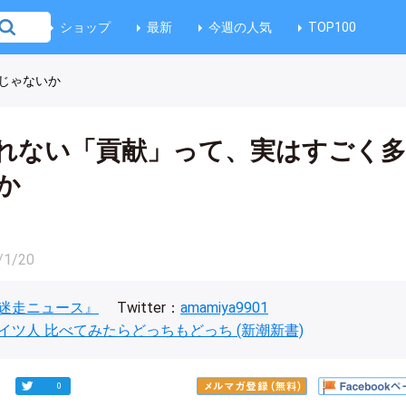
ショップ
最新
今週の人気
TOP100
じゃないか
れない「貢献」って、実はすごく
か
/1/20
迷走ニュース』
Twitter：
amamiya9901
イツ人 比べてみたらどっちもどっち (新潮新書)
0