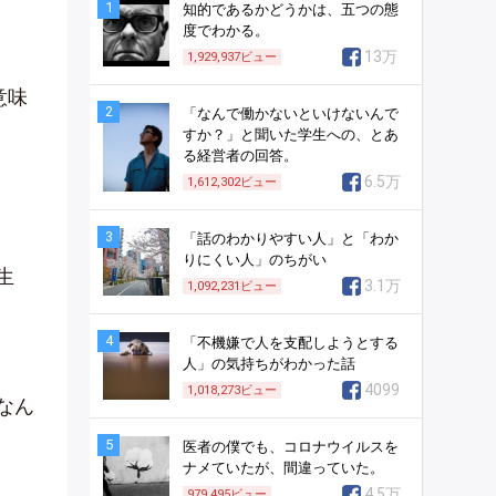
1
知的であるかどうかは、五つの態
度でわかる。
13万
1,929,937
ビュー
意味
2
「なんで働かないといけないんで
すか？」と聞いた学生への、とあ
る経営者の回答。
6.5万
1,612,302
ビュー
3
「話のわかりやすい人」と「わか
りにくい人」のちがい
生
3.1万
1,092,231
ビュー
4
「不機嫌で人を支配しようとする
人」の気持ちがわかった話
4099
1,018,273
ビュー
なん
5
医者の僕でも、コロナウイルスを
ナメていたが、間違っていた。
4.5万
979,495
ビュー