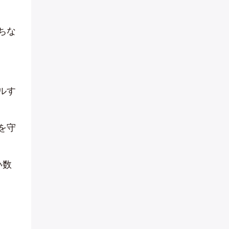
ちな
ルす
を守
い数