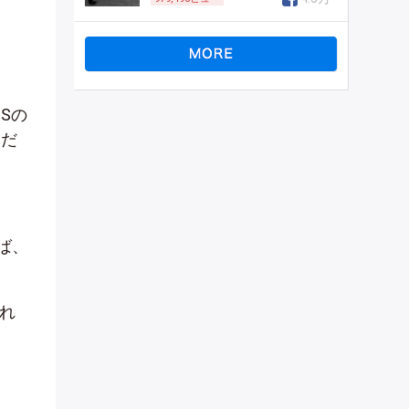
Sの
ーだ
ば、
れ