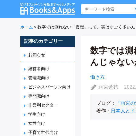
ホーム
>
数字では測れない「貢献」って、実はすごく多いん
記事のカテゴリー
数字では測
お知らせ
んじゃない
経営者向け
働き方
管理職向け
雨宮紫苑
2022
ビジネスパーソン向け
専門職向け
ブログ：
『雨宮の
非営利セクター
著作：
日本人とド
学生向け
女性向け
子育て世代向け