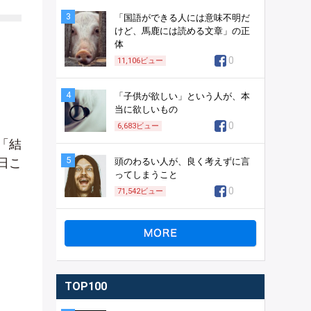
3
「国語ができる人には意味不明だ
けど、馬鹿には読める文章」の正
体
0
11,106
ビュー
4
「子供が欲しい」という人が、本
当に欲しいもの
0
6,683
ビュー
「結
5
日こ
頭のわるい人が、良く考えずに言
ってしまうこと
0
71,542
ビュー
TOP100