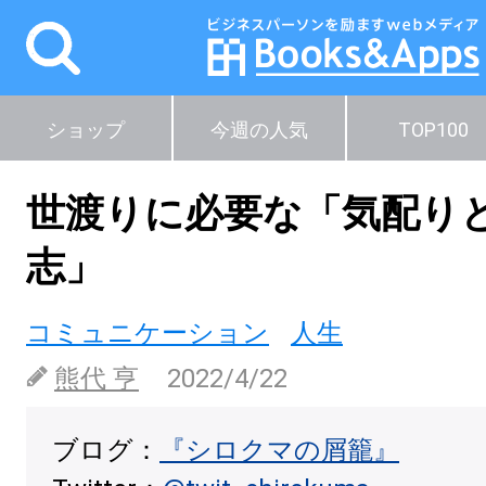
ショップ
今週の人気
TOP100
世渡りに必要な「気配り
志」
コミュニケーション
人生
熊代 亨
2022/4/22
ブログ：
『シロクマの屑籠』