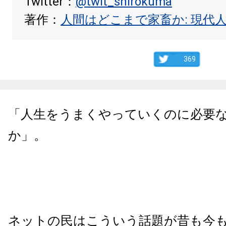
Twitter：
@twit_shirokuma
著作：
人間はどこまで家畜か: 現代
369
「人生をうまくやっていくのに必要
か」。
ネットの民はこういう話題が昔も今