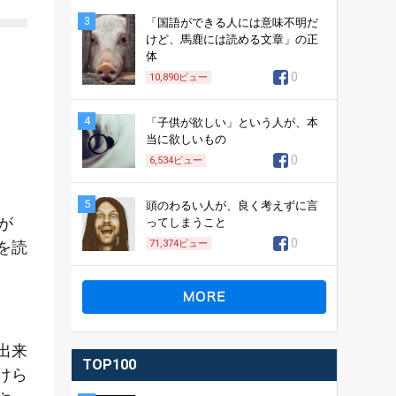
3
「国語ができる人には意味不明だ
けど、馬鹿には読める文章」の正
体
0
10,890
ビュー
4
「子供が欲しい」という人が、本
当に欲しいもの
0
6,534
ビュー
5
頭のわるい人が、良く考えずに言
が
ってしまうこと
0
を読
71,374
ビュー
出来
TOP100
けら