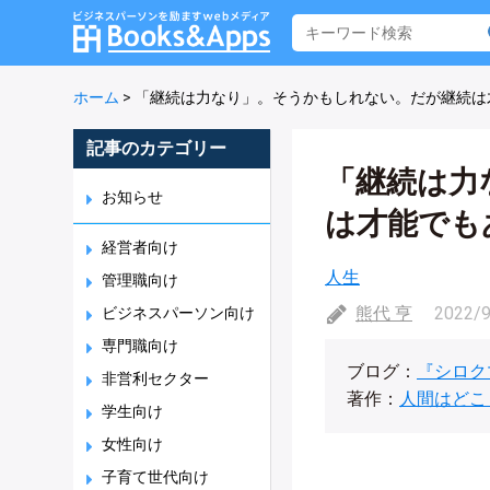
ホーム
>
「継続は力なり」。そうかもしれない。だが継続は
記事のカテゴリー
「継続は力
お知らせ
は才能でも
経営者向け
人生
管理職向け
熊代 亨
2022/
ビジネスパーソン向け
専門職向け
ブログ：
『シロク
非営利セクター
著作：
人間はどこ
学生向け
女性向け
子育て世代向け