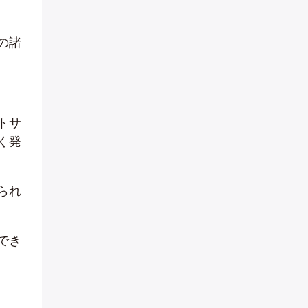
の諸
トサ
く発
られ
でき