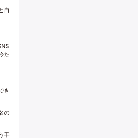
と自
NS
冷た
でき
名の
う手