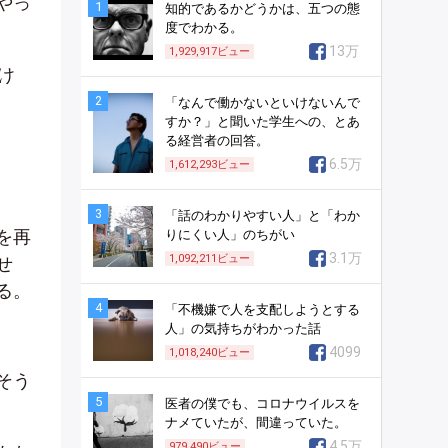
やっ
1
知的であるかどうかは、五つの態
度でわかる。
13万
1,929,917
ビュー
け
2
「なんで働かないといけないんで
すか？」と聞いた学生への、とあ
る経営者の回答。
6.5万
1,612,293
ビュー
3
「話のわかりやすい人」と「わか
を再
りにくい人」のちがい
3.1万
1,092,211
ビュー
せ
る。
4
「不機嫌で人を支配しようとする
人」の気持ちがわかった話
4099
1,018,240
ビュー
そう
5
医者の僕でも、コロナウイルスを
ナメていたが、間違っていた。
4.5万
979,490
ビュー