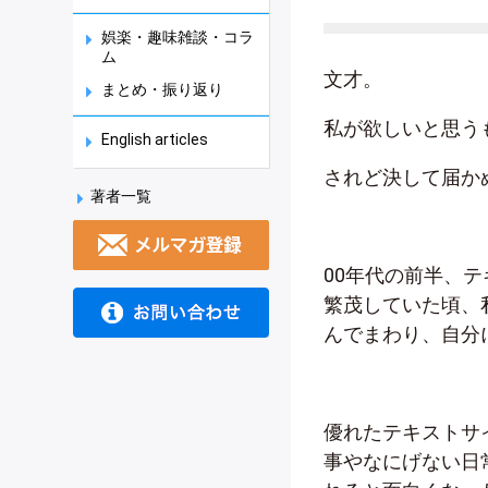
娯楽・趣味雑談・コラ
ム
文才。
まとめ・振り返り
私が欲しいと思う
English articles
されど決して届か
著者一覧
00年代の前半、
繁茂していた頃、
んでまわり、自分
優れたテキストサ
事やなにげない日