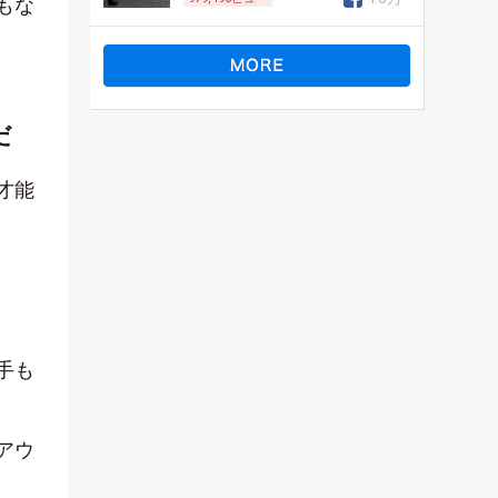
もな
だ
才能
手も
アウ