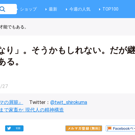
ショップ
最新
今週の人気
TOP100
才能でもある。
なり」。そうかもしれない。だが
ある。
9/27
マの屑籠』
Twitter：
@twit_shirokuma
まで家畜か: 現代人の精神構造
938