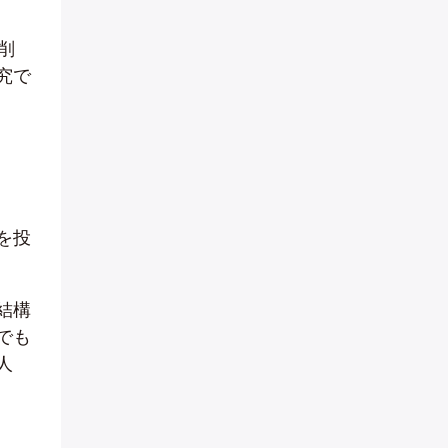
削
究で
を投
結構
でも
人