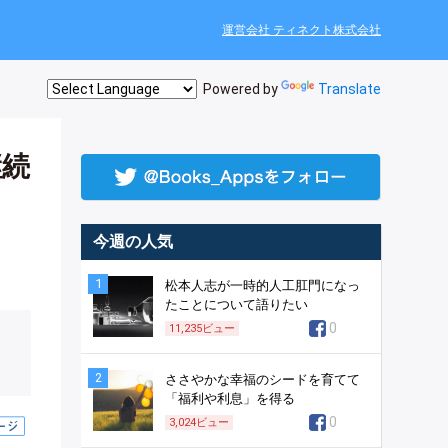
運営会社 ティネクト株式会社
Powered by
Translate
継続
今週の人気
1
松本人志が一時的人工肛門になっ
たことについて語りたい
0
11,235
ビュー
2
ささやかな幸福のシードを育てて
「福利や利息」を得る
0
3,024
ビュー