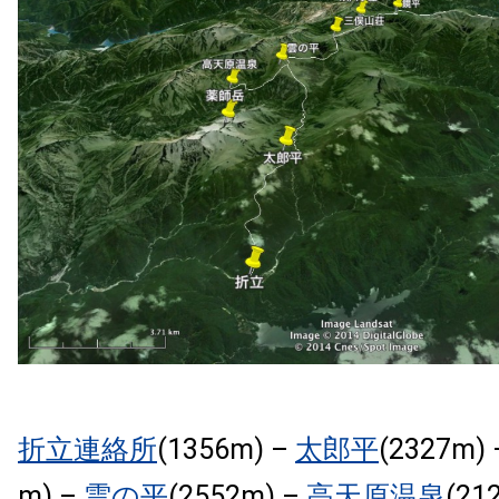
折立連絡所
(1356m) –
太郎平
(2327m)
m) –
雲の平
(2552m) –
高天原温泉
(21