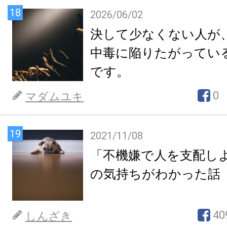
18
2026/06/02
決して少なくない人が
中毒に陥りたがってい
です。
0
マダムユキ
19
2021/11/08
「不機嫌で人を支配し
の気持ちがわかった話
40
しんざき