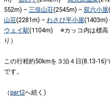
552m) –
三俣山荘
(2545m) –
双六小屋
山荘
(2281m) –
わさび平小屋
(1403m)
ウェイ駅
(1104m) ※カッコ内は標高
り）
この行程約50kmを３泊４日(8.13-1
です。
（
part2
へ続く)