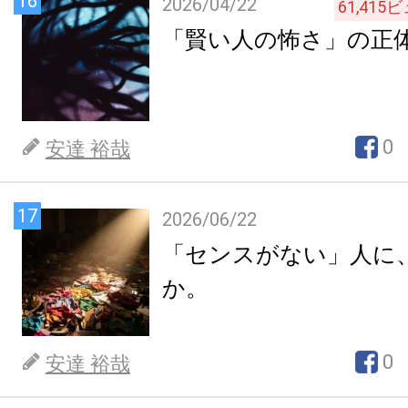
16
2026/04/22
61,415
ビ
「賢い人の怖さ」の正
0
安達 裕哉
17
2026/06/22
「センスがない」人に
か。
0
安達 裕哉