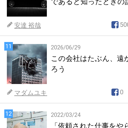
であると知ったときの
50
安達 裕哉
11
2026/06/29
この会社はたぶん、遠
ろう
0
マダムユキ
12
2022/03/24
「依頼された仕事をや