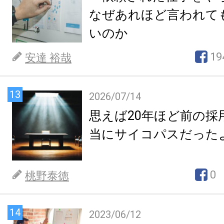
なぜあれほど言われて
いのか
19
安達 裕哉
13
2026/07/14
思えば20年ほど前の採
当にサイコパスだった
0
桃野泰徳
14
2023/06/12