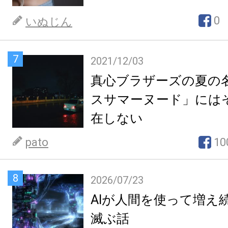
0
いぬじん
7
2021/12/03
真心ブラザーズの夏の
スサマーヌード」には
在しない
pato
10
8
2026/07/23
AIが人間を使って増え
滅ぶ話