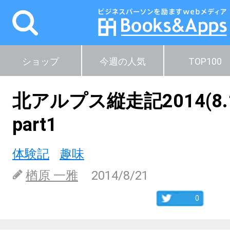
ショップ
今週の人気
TOP100
北アルプス縦走記2014(8.1
part1
体験記
趣味
楢原 一雅
2014/8/21
0