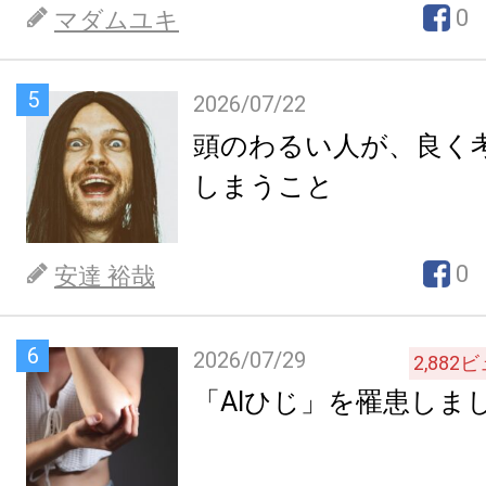
0
マダムユキ
5
2026/07/22
頭のわるい人が、良く
しまうこと
0
安達 裕哉
6
2026/07/29
2,882
ビ
「AIひじ」を罹患しま