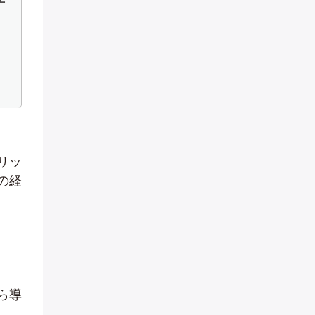
リッ
の経
ら導