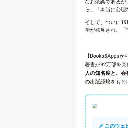
なお余談であるが
ら、「本当に公理
そして、ついに1
学が発見され、「
【Books&App
著書が92万部を
人の知名度と、会
の出版経験をもと
📌 このウ