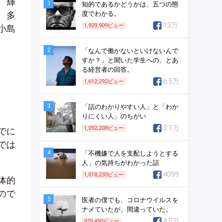
、輝
1
知的であるかどうかは、五つの態
、多
度でわかる。
13万
1,929,909
ビュー
小島
2
「なんで働かないといけないんで
すか？」と聞いた学生への、とあ
る経営者の回答。
6.5万
1,612,292
ビュー
3
「話のわかりやすい人」と「わか
りにくい人」のちがい
3.1万
1,092,208
ビュー
でに
では
4
「不機嫌で人を支配しようとする
人」の気持ちがわかった話
4099
1,018,233
ビュー
体的
ので
5
医者の僕でも、コロナウイルスを
ナメていたが、間違っていた。
4.5万
979,490
ビュー