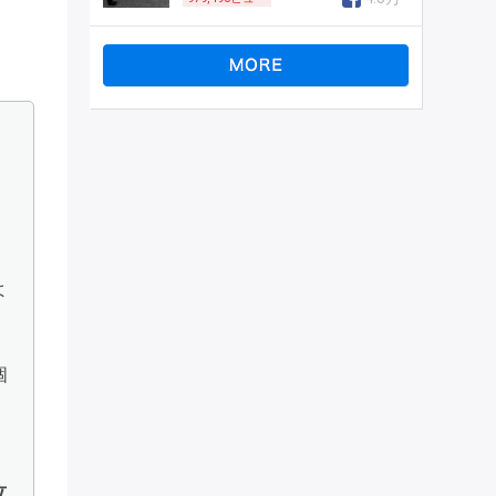
よ
個
立