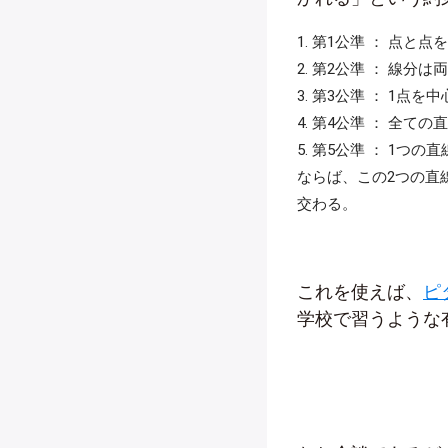
第1公準 ： 点と
第2公準 ： 線分
第3公準 ： 1点
第4公準 ： 全て
第5公準 ： 1つ
ならば、この2つの直
交わる。
これを使えば、
ピ
学校で習うような