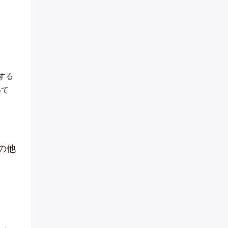
する
いて
の他