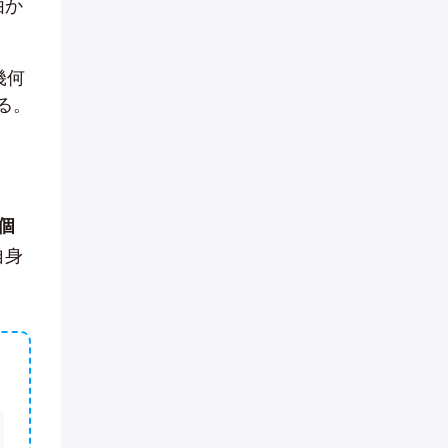
由か
幾何
る。
個
自身