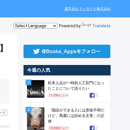
運営会社 ティネクト株式会社
Powered by
Translate
】
今週の人気
1
松本人志が一時的人工肛門になっ
たことについて語りたい
0
11,096
ビュー
2
「国語ができる人には意味不明だ
けど、馬鹿には読める文章」の正
体
0
10,830
ビュー