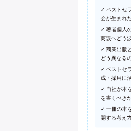
✓ ベスト
会が生まれ
✓ 著者個
商談へどう
✓ 商業出
どう異なる
✓ ベスト
成・採用に
✓ 自社が
を書くべき
✓ 一冊の本
開する考え