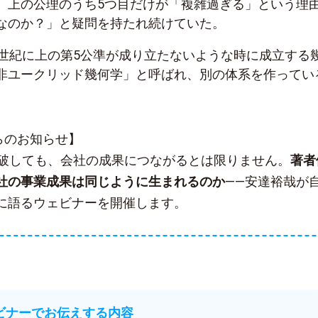
、上の公理のうち5つ目だけが「複雑過ぎる」という理
なのか？」と疑問を持たれ続けていた。
9世紀に上の第5公準が成り立たないような時に成立する
非ユークリッド幾何学」と呼ばれ、別の体系を作ってい
sからのお知らせ】
突破しても、会社の成果につながるとは限りません。
著者
社の事業成果は同じように生まれるのか
——安達裕哉が
に語るウェビナーを開催します。
ェビナーでお伝えする内容