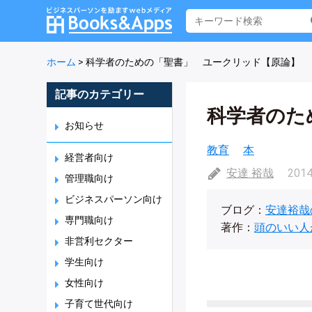
ホーム
>
科学者のための「聖書」 ユークリッド【原論】
記事のカテゴリー
科学者のた
お知らせ
教育
本
経営者向け
安達 裕哉
2014
管理職向け
ビジネスパーソン向け
ブログ：
安達裕哉
専門職向け
著作：
頭のいい人
非営利セクター
学生向け
女性向け
子育て世代向け