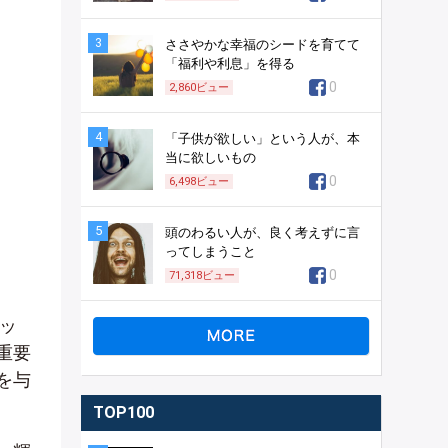
3
ささやかな幸福のシードを育てて
「福利や利息」を得る
0
2,860
ビュー
4
「子供が欲しい」という人が、本
当に欲しいもの
0
6,498
ビュー
5
頭のわるい人が、良く考えずに言
ってしまうこと
0
71,318
ビュー
リッ
重要
を与
TOP100