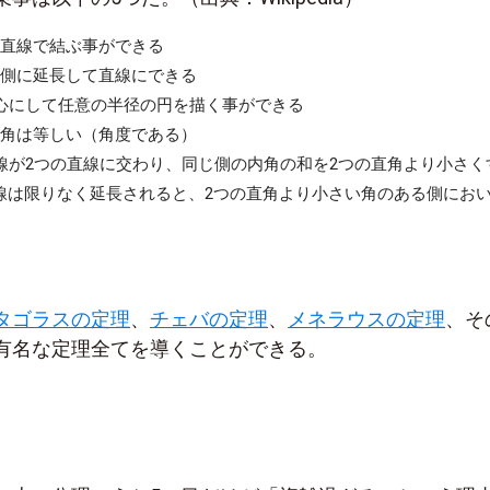
点を直線で結ぶ事ができる
は両側に延長して直線にできる
を中心にして任意の半径の円を描く事ができる
の直角は等しい（角度である）
の直線が2つの直線に交わり、同じ側の内角の和を2つの直角より小さく
線は限りなく延長されると、2つの直角より小さい角のある側にお
タゴラスの定理
、
チェバの定理
、
メネラウスの定理
、そ
有名な定理全てを導くことができる。