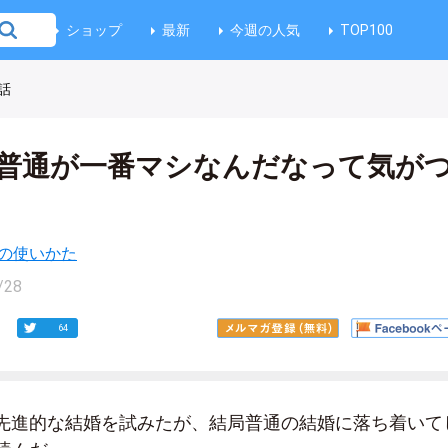
ショップ
最新
今週の人気
TOP100
話
普通が一番マシなんだなって気が
の使いかた
/28
64
先進的な結婚を試みたが、結局普通の結婚に落ち着いて