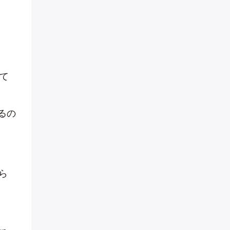
て
るの
ら