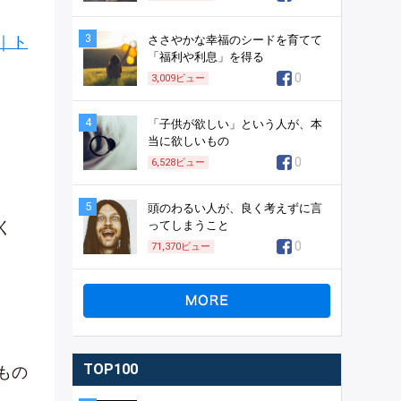
3
｜ト
ささやかな幸福のシードを育てて
「福利や利息」を得る
0
3,009
ビュー
4
「子供が欲しい」という人が、本
当に欲しいもの
0
6,528
ビュー
5
頭のわるい人が、良く考えずに言
く
ってしまうこと
0
71,370
ビュー
TOP100
もの