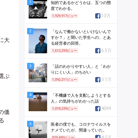
1
知的であるかどうかは、五つの態
度でわかる。
13万
1,929,917
ビュー
2
「なんで働かないといけないんで
すか？」と聞いた学生への、とあ
に大
る経営者の回答。
6.5万
1,612,293
ビュー
3
「話のわかりやすい人」と「わか
りにくい人」のちがい
選ぶ
3.1万
1,092,211
ビュー
4
「不機嫌で人を支配しようとする
人」の気持ちがわかった話
4099
1,018,239
ビュー
の価
る
5
医者の僕でも、コロナウイルスを
ナメていたが、間違っていた。
4.5万
979,490
ビュー