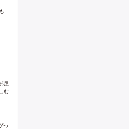
も
部屋
しむ
がっ