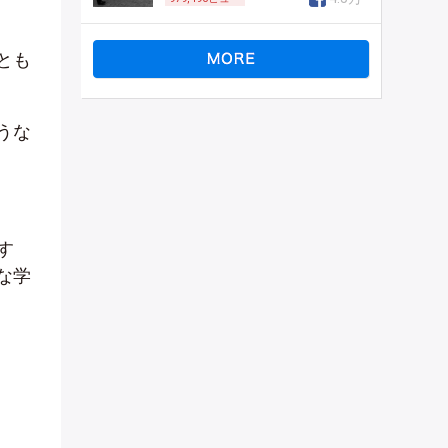
とも
うな
す
な学