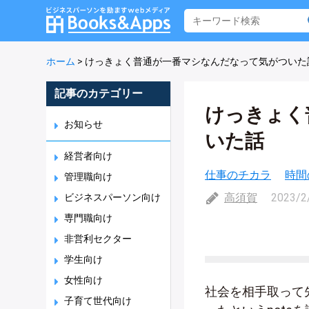
ホーム
>
けっきょく普通が一番マシなんだなって気がついた
記事のカテゴリー
けっきょく
お知らせ
いた話
経営者向け
仕事のチカラ
時間
管理職向け
高須賀
2023/2
ビジネスパーソン向け
専門職向け
非営利セクター
学生向け
女性向け
社会を相手取って
子育て世代向け