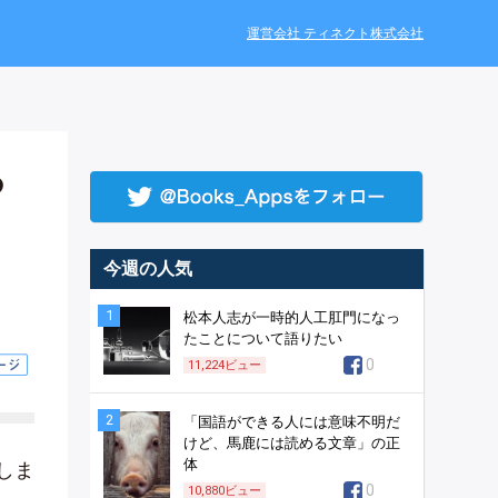
運営会社 ティネクト株式会社
つ
今週の人気
1
松本人志が一時的人工肛門になっ
たことについて語りたい
0
11,224
ビュー
2
「国語ができる人には意味不明だ
けど、馬鹿には読める文章」の正
体
しま
0
10,880
ビュー