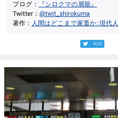
ブログ：
『シロクマの屑籠』
Twitter：
@twit_shirokuma
著作：
人間はどこまで家畜か: 現代
8.2万