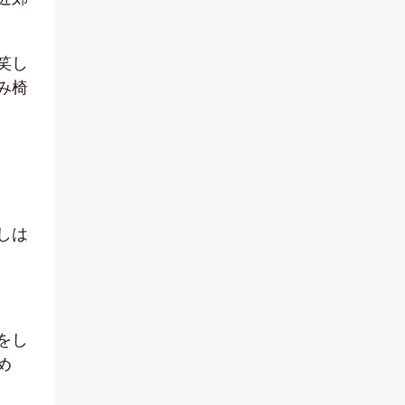
笑し
み椅
しは
をし
め