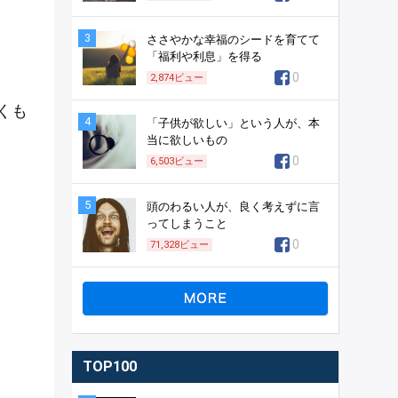
3
ささやかな幸福のシードを育てて
「福利や利息」を得る
0
2,874
ビュー
くも
4
「子供が欲しい」という人が、本
当に欲しいもの
0
6,503
ビュー
5
頭のわるい人が、良く考えずに言
ってしまうこと
0
71,328
ビュー
。
TOP100