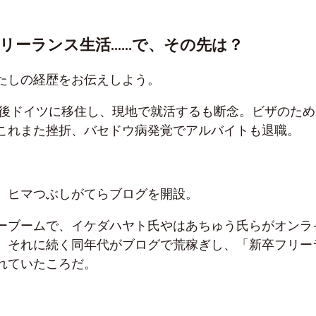
リーランス生活……で、その先は？
たしの経歴をお伝えしよう。
卒業後ドイツに移住し、現地で就活するも断念。ビザのため
これまた挫折、バセドウ病発覚でアルバイトも退職。
、ヒマつぶしがてらブログを開設。
ーブームで、イケダハヤト氏やはあちゅう氏らがオンラ
、それに続く同年代がブログで荒稼ぎし、「新卒フリー
れていたころだ。