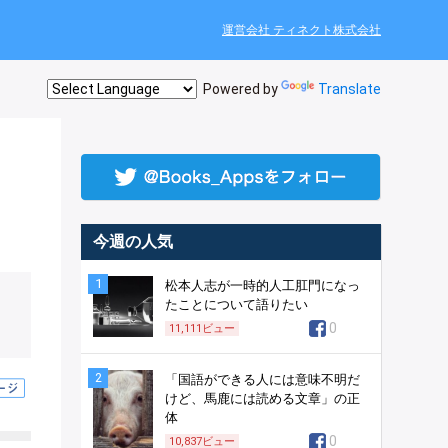
運営会社 ティネクト株式会社
Powered by
Translate
今週の人気
1
松本人志が一時的人工肛門になっ
たことについて語りたい
0
11,111
ビュー
2
「国語ができる人には意味不明だ
けど、馬鹿には読める文章」の正
体
0
10,837
ビュー