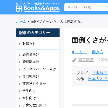
ホーム
>
面倒くさがったら、人は停滞する。
記事のカテゴリー
面倒くさが
お知らせ
キャリア
働き方
経営者向け
雨宮紫苑
2023
管理職向け
ビジネスパーソン向け
ブログ：
『雨宮の
専門職向け
著作：
日本人とド
非営利セクター
学生向け
女性向け
子育て世代向け