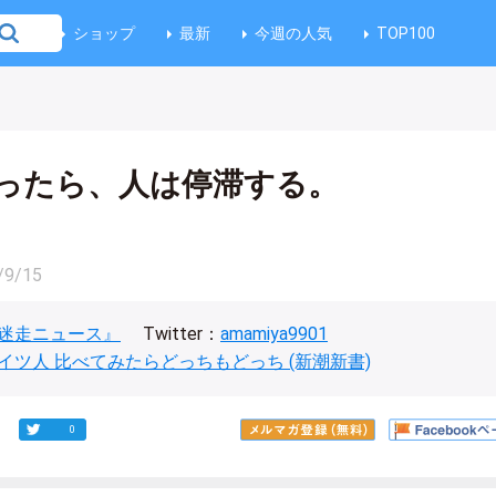
ショップ
最新
今週の人気
TOP100
ったら、人は停滞する。
/9/15
迷走ニュース』
Twitter：
amamiya9901
イツ人 比べてみたらどっちもどっち (新潮新書)
0