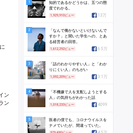
1
知的であるかどうかは、五つの態
度でわかる。
13万
1,929,910
ビュー
2
「なんで働かないといけないんで
すか？」と聞いた学生への、とあ
る経営者の回答。
に
6.5万
1,612,292
ビュー
3
「話のわかりやすい人」と「わか
りにくい人」のちがい
3.1万
1,092,209
ビュー
4
「不機嫌で人を支配しようとする
イン
人」の気持ちがわかった話
ラン
4099
1,018,233
ビュー
5
医者の僕でも、コロナウイルスを
ナメていたが、間違っていた。
4.5万
979,490
ビュー