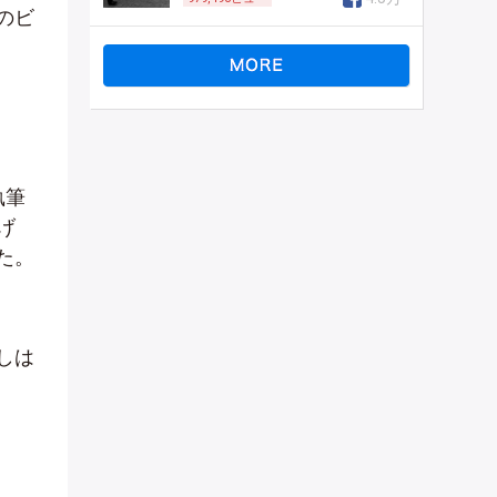
のビ
執筆
げ
た。
しは