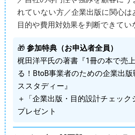
れていない方／企業出版に関心は
目的や費用対効果を判断できてい
🎁
参加特典（お申込者全員）
梶田洋平氏の著書『1冊の本で売
る！BtoB事業者のための企業出
ススタディー』
＋「企業出版・目的設計チェック
プレゼント