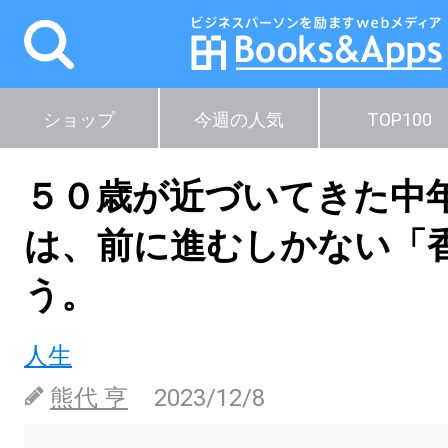
ショップ
今週の人気
TOP100
５０歳が近づいてきた中
は、前に進むしかない「
う。
人生
熊代 亨
2023/12/8