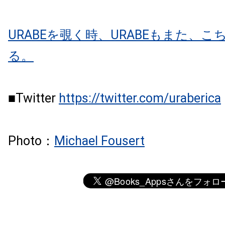
URABEを覗く時、URABEもまた、
る。
■Twitter
https://twitter.com/uraberica
Photo：
Michael Fousert