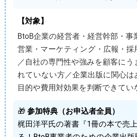
【対象】
BtoB企業の経営者・経営幹部・事
営業・マーケティング・広報・採
／自社の専門性や強みを顧客にう
れていない方／企業出版に関心は
目的や費用対効果を判断できてい
🎁
参加特典（お申込者全員）
梶田洋平氏の著書『1冊の本で売
る！BtoB事業者のための企業出