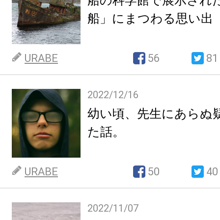
船の科学館で展示され
船」にまつわる思い出
URABE
56
81
2022/12/16
幼い頃、先生にあらぬ
た話。
URABE
50
40
2022/11/07