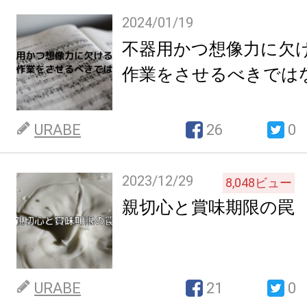
2024/01/19
不器用かつ想像力に欠
作業をさせるべきでは
URABE
26
0
2023/12/29
8,048
ビュー
親切心と賞味期限の罠
URABE
21
0