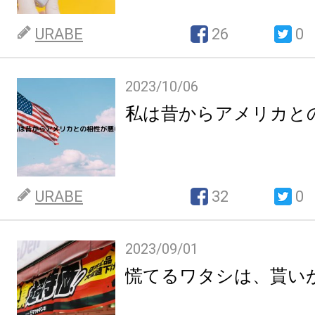
URABE
26
0
2023/10/06
私は昔からアメリカと
URABE
32
0
2023/09/01
慌てるワタシは、貰い