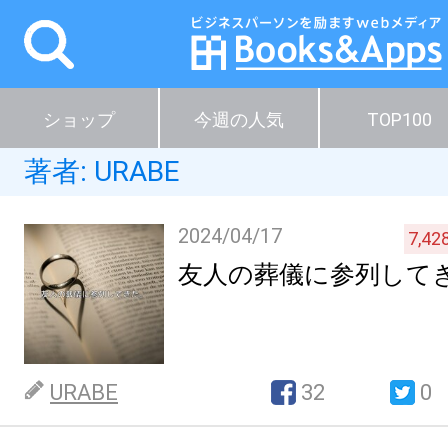
ショップ
今週の人気
TOP100
著者:
URABE
2024/04/17
7,42
友人の葬儀に参列して
URABE
32
0