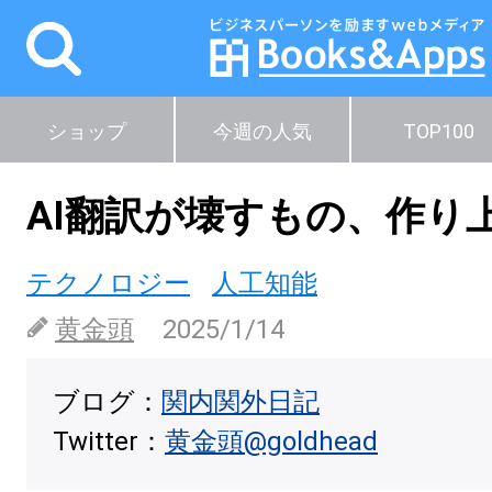
ショップ
今週の人気
TOP100
AI翻訳が壊すもの、作り
テクノロジー
人工知能
黄金頭
2025/1/14
ブログ：
関内関外日記
Twitter：
黄金頭@goldhead