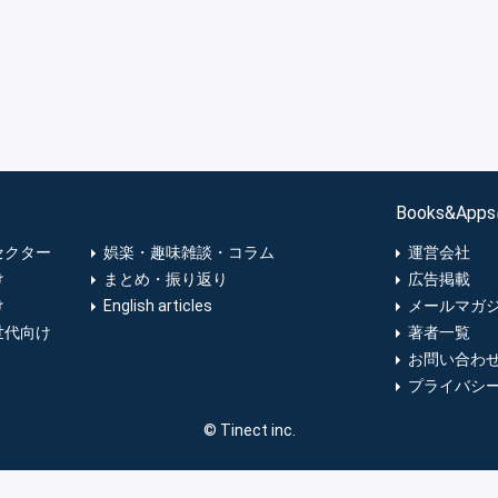
Books&Ap
セクター
娯楽・趣味雑談・コラム
運営会社
け
まとめ・振り返り
広告掲載
け
English articles
メールマガ
世代向け
著者一覧
お問い合わ
プライバシ
© Tinect inc.