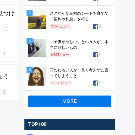
見つけ
3
ささやかな幸福のシードを育てて
「福利や利息」を得る
0
2,876
ビュー
13
4
「子供が欲しい」という人が、本
当に欲しいもの
3
0
6,503
ビュー
5
頭のわるい人が、良く考えずに言
ょう
ってしまうこと
0
71,331
ビュー
3
TOP100