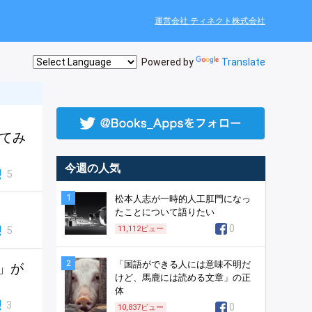
運営会社 ティネクト株式会社
Powered by
Translate
べてみ
今週の人気
5
1
松本人志が一時的人工肛門になっ
たことについて語りたい
0
5
11,112
ビュー
2
「国語ができる人には意味不明だ
」が
けど、馬鹿には読める文章」の正
体
3
0
10,837
ビュー