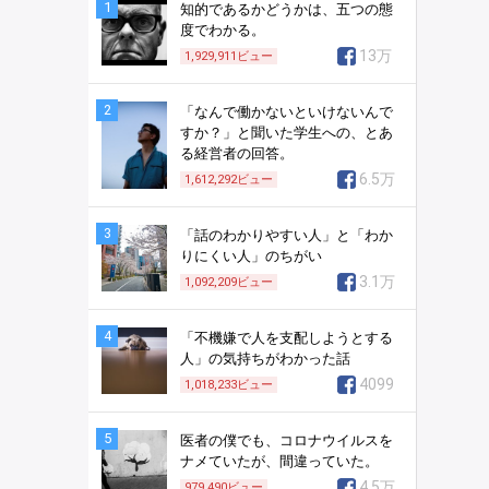
1
知的であるかどうかは、五つの態
度でわかる。
13万
1,929,911
ビュー
2
「なんで働かないといけないんで
すか？」と聞いた学生への、とあ
る経営者の回答。
6.5万
1,612,292
ビュー
3
「話のわかりやすい人」と「わか
りにくい人」のちがい
3.1万
1,092,209
ビュー
4
「不機嫌で人を支配しようとする
人」の気持ちがわかった話
4099
1,018,233
ビュー
5
医者の僕でも、コロナウイルスを
ナメていたが、間違っていた。
4.5万
979,490
ビュー