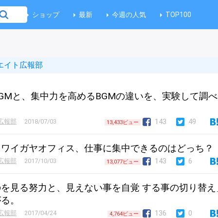
ショップ
最新
今週の人気
TOP100
エイト広報部
GMと、集中力を高めるBGMの違いを、実験して調
143
49
広報部
2018/07/03
13,433ビュー
、ワイガヤオフィス、仕事に集中できるのはどっち？
143
6
広報部
2017/10/03
13,077ビュー
を見る努力と、見えない事を自覚 する事の切り替え
がる。
136
0
広報部
2017/04/24
4,764ビュー