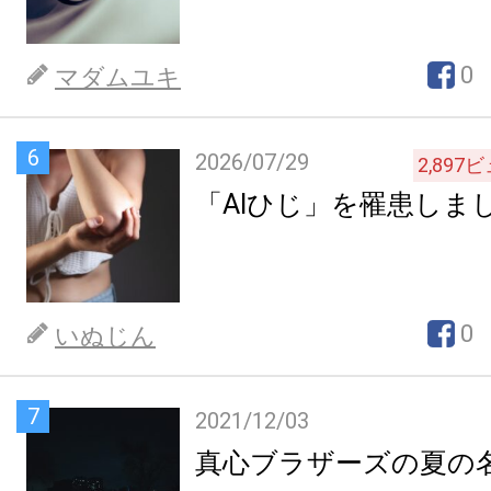
0
マダムユキ
6
2026/07/29
2,897
ビ
「AIひじ」を罹患しま
0
いぬじん
7
2021/12/03
真心ブラザーズの夏の