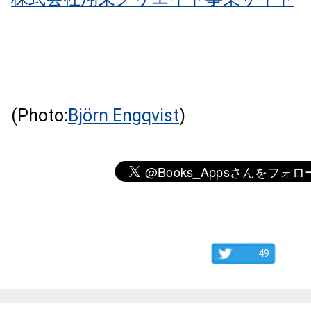
(Photo:
Björn Engqvist
)
49