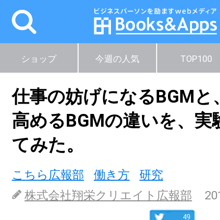
ショップ
今週の人気
TOP100
仕事の妨げになるBGMと
高めるBGMの違いを、実
てみた。
こちら広報部
働き方
研究
株式会社翔栄クリエイト広報部
20
49