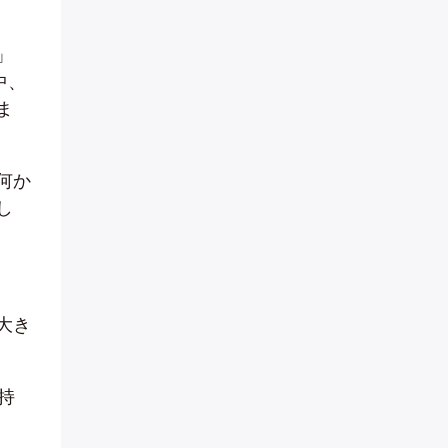
」
中、
ま
何か
し
大き
持