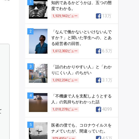
1
知的であるかどうかは、五つの態
度でわかる。
13万
1,929,942
ビュー
2
「なんで働かないといけないんで
すか？」と聞いた学生への、とあ
る経営者の回答。
6.5万
1,612,302
ビュー
3
「話のわかりやすい人」と「わか
りにくい人」のちがい
3.1万
1,092,234
ビュー
4
「不機嫌で人を支配しようとする
人」の気持ちがわかった話
4099
1,018,278
ビュー
て
5
医者の僕でも、コロナウイルスを
ナメていたが、間違っていた。
4.5万
979,495
ビュー