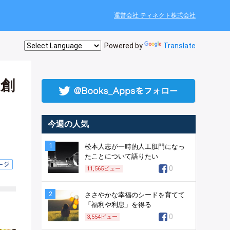
運営会社 ティネクト株式会社
Powered by
Translate
を創
今週の人気
1
松本人志が一時的人工肛門になっ
たことについて語りたい
0
11,565
ビュー
2
ささやかな幸福のシードを育てて
「福利や利息」を得る
0
3,554
ビュー