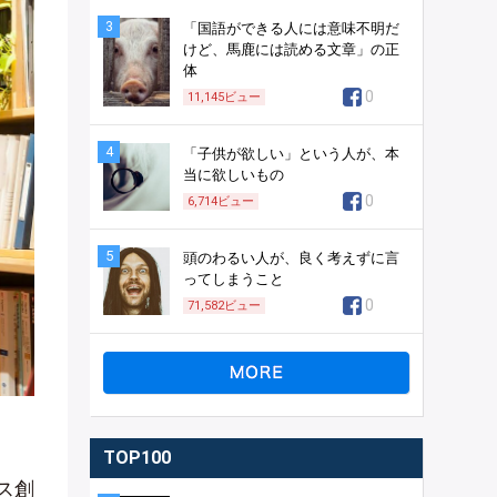
3
「国語ができる人には意味不明だ
けど、馬鹿には読める文章」の正
体
0
11,145
ビュー
4
「子供が欲しい」という人が、本
当に欲しいもの
0
6,714
ビュー
5
頭のわるい人が、良く考えずに言
ってしまうこと
0
71,582
ビュー
TOP100
ス創