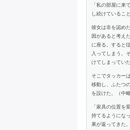
「私の部屋に来
し続けているこ
彼女は非を認め
因があると考え
に座る。すると
入ってしまう。
けてしまってい
そこでタッカー
移動し、ふたつ
を設けた。（中
「家具の位置を
持てるようにな
果が返ってきた