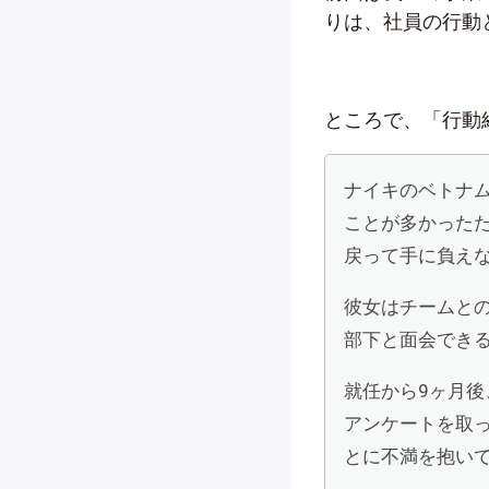
りは、社員の行動
ところで、「行動
ナイキのベトナ
ことが多かった
戻って手に負え
彼女はチームと
部下と面会でき
就任から9ヶ月
アンケートを取
とに不満を抱い