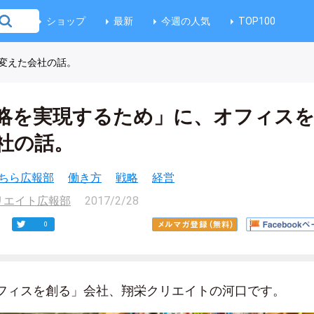
ショップ
最新
今週の人気
TOP100
変えた会社の話。
略を実現するため」に、オフィス
社の話。
ちら広報部
働き方
戦略
経営
リエイト広報部
2017/2/28
0
フィスを創る」会社、翔栄クリエイトの河口です。