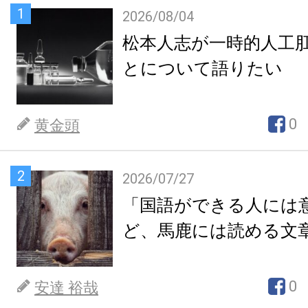
1
2026/08/04
松本人志が一時的人工
とについて語りたい
0
黄金頭
2
2026/07/27
「国語ができる人には
ど、馬鹿には読める文
0
安達 裕哉