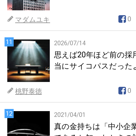
0
マダムユキ
11
2026/07/14
思えば20年ほど前の採
当にサイコパスだった
0
桃野泰徳
12
2021/04/01
真の金持ちは「中小企