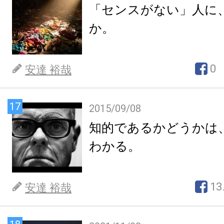
「センスがない」人に
か。
0
安達 裕哉
17
2015/09/08
知的であるかどうかは
わかる。
13
安達 裕哉