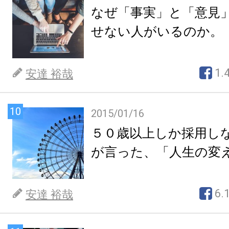
なぜ「事実」と「意見
せない人がいるのか。
1.
安達 裕哉
10
2015/01/16
５０歳以上しか採用し
が言った、「人生の変
6.
安達 裕哉