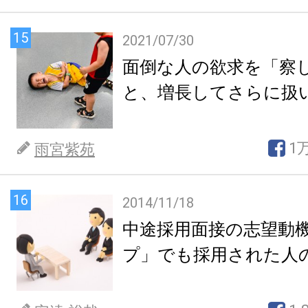
15
2021/07/30
面倒な人の欲求を「察
と、増長してさらに扱
1
雨宮紫苑
16
2014/11/18
中途採用面接の志望動
プ」でも採用された人