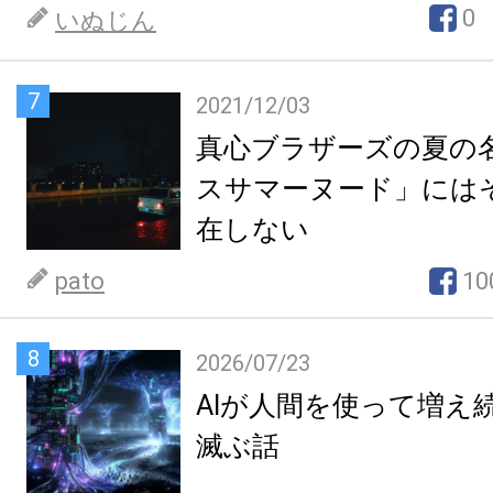
0
いぬじん
7
2021/12/03
真心ブラザーズの夏の
スサマーヌード」には
在しない
pato
10
8
2026/07/23
AIが人間を使って増え
滅ぶ話