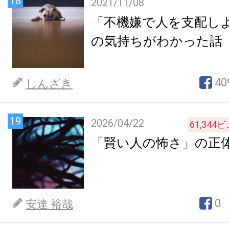
18
2021/11/08
「不機嫌で人を支配し
の気持ちがわかった話
40
しんざき
19
2026/04/22
61,344
ビ
「賢い人の怖さ」の正
0
安達 裕哉