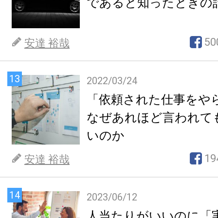
であると知ったときの
50
安達 裕哉
13
2022/03/24
「依頼された仕事をや
なぜあれほど言われて
いのか
19
安達 裕哉
14
2023/06/12
人当たりがいいのに「