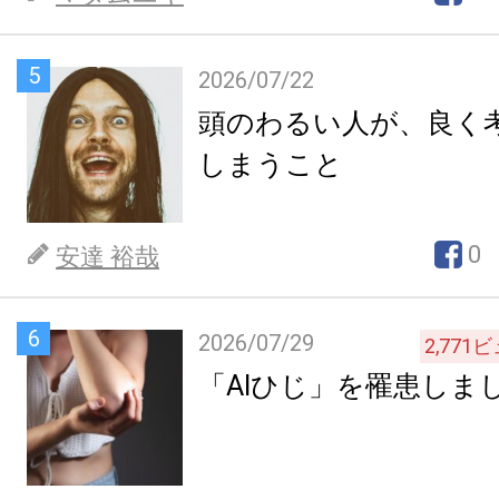
5
2026/07/22
頭のわるい人が、良く
しまうこと
0
安達 裕哉
6
2026/07/29
2,771
ビ
「AIひじ」を罹患しま