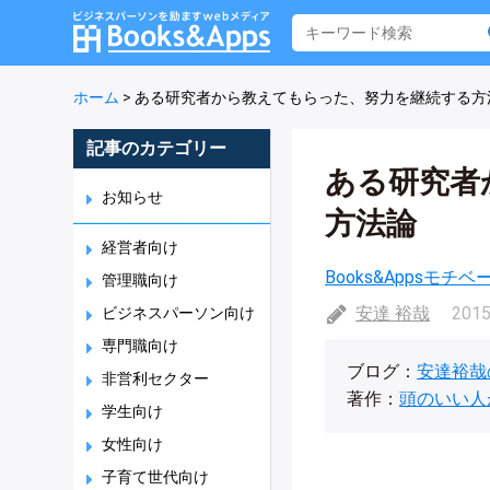
ホーム
>
ある研究者から教えてもらった、努力を継続する方
記事のカテゴリー
ある研究者
お知らせ
方法論
経営者向け
Books&Appsモチ
管理職向け
安達 裕哉
2015
ビジネスパーソン向け
専門職向け
ブログ：
安達裕哉
非営利セクター
著作：
頭のいい人
学生向け
女性向け
子育て世代向け