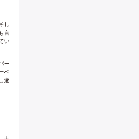
そし
も言
てい
バー
ーベ
し遂
。大