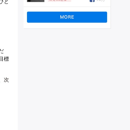
ひと
だ
目標
、次