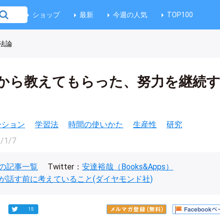
ショップ
最新
今週の人気
TOP100
法論
から教えてもらった、努力を継続
ベーション
学習法
時間の使いかた
生産性
研究
/1/7
の記事一覧
Twitter：
安達裕哉（Books&Apps）
が話す前に考えていること(ダイヤモンド社)
15