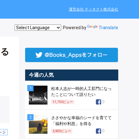
運営会社 ティネクト株式会社
Powered by
Translate
する
今週の人気
1
松本人志が一時的人工肛門になっ
たことについて語りたい
0
11,753
ビュー
2
ささやかな幸福のシードを育てて
「福利や利息」を得る
0
3,805
ビュー