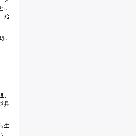
とに
、始
間に
道。
道具
ら生
っ