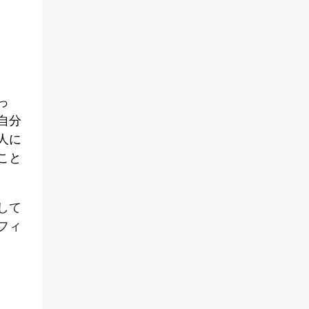
っ
自分
人に
こと
して
フィ