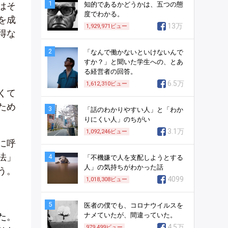
1
はそ
知的であるかどうかは、五つの態
度でわかる。
を成
13万
1,929,971
ビュー
得な
2
「なんで働かないといけないんで
すか？」と聞いた学生への、とあ
る経営者の回答。
6.5万
1,612,310
ビュー
くて
ため
3
「話のわかりやすい人」と「わか
りにくい人」のちがい
3.1万
1,092,246
ビュー
に呼
法」
4
「不機嫌で人を支配しようとする
人」の気持ちがわかった話
う。
4099
1,018,308
ビュー
5
医者の僕でも、コロナウイルスを
た。
ナメていたが、間違っていた。
4.5万
979,499
ビュー