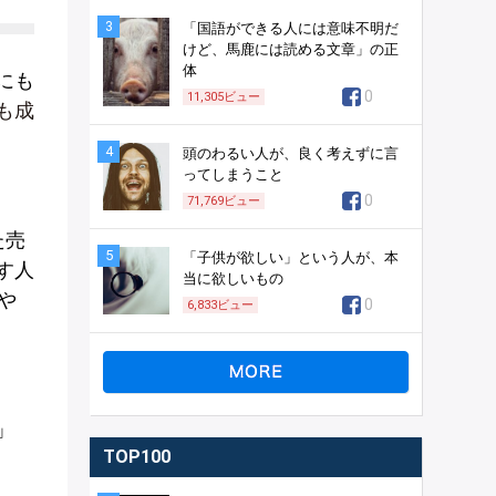
3
「国語ができる人には意味不明だ
けど、馬鹿には読める文章」の正
体
にも
0
11,305
ビュー
も成
4
頭のわるい人が、良く考えずに言
ってしまうこと
0
71,769
ビュー
た売
5
「子供が欲しい」という人が、本
す人
当に欲しいもの
や
0
6,833
ビュー
」
TOP100