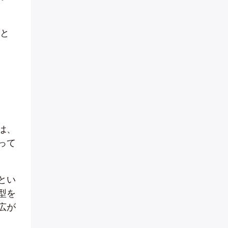
こと
は、
って
とい
型を
広が