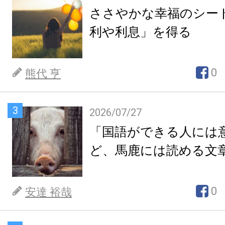
ささやかな幸福のシー
利や利息」を得る
0
熊代 亨
3
2026/07/27
「国語ができる人には
ど、馬鹿には読める文
0
安達 裕哉