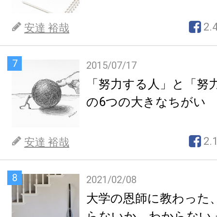
2.
安達 裕哉
7
2015/07/17
「努力する人」と「努
の6つの大きなちがい
2.
安達 裕哉
8
2021/02/08
大学の恩師に教わった
らないか、わからない