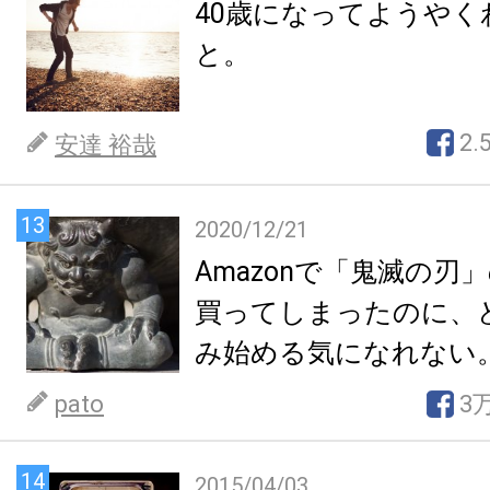
40歳になってようやく
と。
2.
安達 裕哉
13
2020/12/21
Amazonで「鬼滅の刃
買ってしまったのに、
み始める気になれない
pato
3
14
2015/04/03