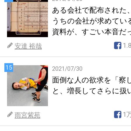
ある会社で配布された
うちの会社が求めてい
資料が、すごい本音だ
1.
安達 裕哉
15
2021/07/30
面倒な人の欲求を「察
と、増長してさらに扱
1
雨宮紫苑