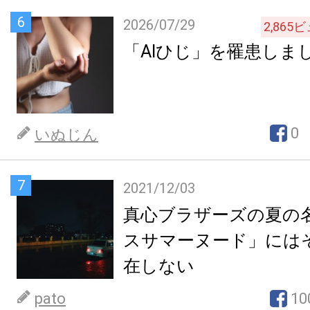
6
2026/07/29
2,865
ビ
「AIひじ」を罹患しま
0
いぬじん
7
2021/12/03
真心ブラザーズの夏の
スサマーヌード」には
在しない
pato
10