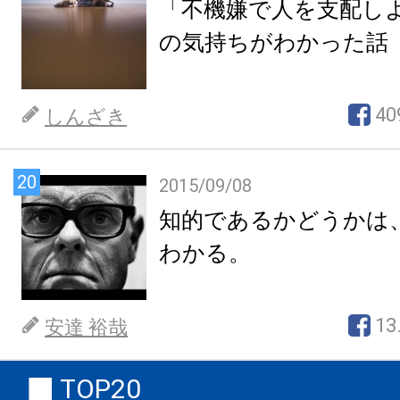
「不機嫌で人を支配し
の気持ちがわかった話
40
しんざき
20
2015/09/08
知的であるかどうかは
わかる。
13
安達 裕哉
TOP20