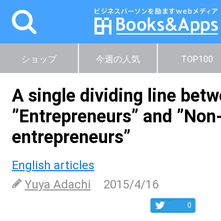
ショップ
今週の人気
TOP100
A single dividing line bet
”Entrepreneurs” and ”Non
entrepreneurs”
English articles
Yuya Adachi
2015/4/16
0