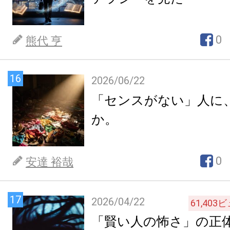
0
熊代 亨
16
2026/06/22
「センスがない」人に
か。
0
安達 裕哉
17
2026/04/22
61,403
ビ
「賢い人の怖さ」の正