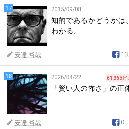
17
2015/09/08
知的であるかどうかは
わかる。
13
安達 裕哉
18
2026/04/22
61,365
ビ
「賢い人の怖さ」の正
0
安達 裕哉