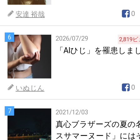
0
安達 裕哉
6
2026/07/29
2,819
ビ
「AIひじ」を罹患しま
0
いぬじん
7
2021/12/03
真心ブラザーズの夏の
スサマーヌード」には