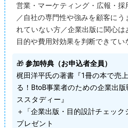
営業・マーケティング・広報・採
／自社の専門性や強みを顧客にう
れていない方／企業出版に関心は
目的や費用対効果を判断できてい
🎁
参加特典（お申込者全員）
梶田洋平氏の著書『1冊の本で売
る！BtoB事業者のための企業出
ススタディー』
＋「企業出版・目的設計チェック
プレゼント