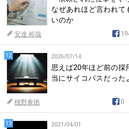
なぜあれほど言われて
いのか
19
安達 裕哉
12
2026/07/14
思えば20年ほど前の採
当にサイコパスだった
0
桃野泰徳
13
2021/04/01