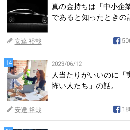
真の金持ちは「中小企
であると知ったときの
50
安達 裕哉
14
2023/06/12
人当たりがいいのに「
怖い人たち」の話。
18
安達 裕哉