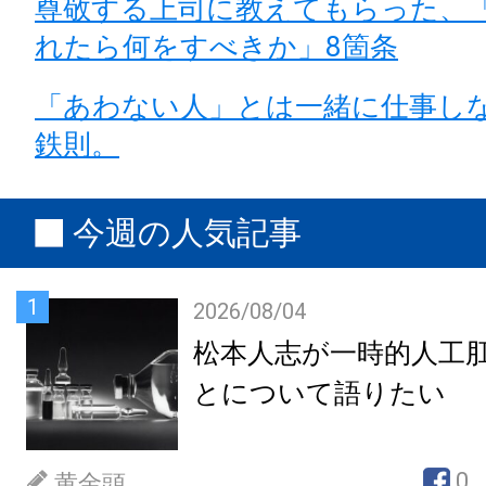
尊敬する上司に教えてもらった、
れたら何をすべきか」8箇条
「あわない人」とは一緒に仕事し
鉄則。
今週の人気記事
1
2026/08/04
松本人志が一時的人工
とについて語りたい
0
黄金頭