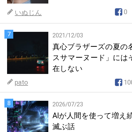
0
いぬじん
7
2021/12/03
真心ブラザーズの夏の
スサマーヌード」には
在しない
pato
10
8
2026/07/23
AIが人間を使って増え
滅ぶ話