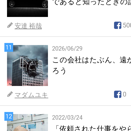
であると知ったときの
50
安達 裕哉
11
2026/06/29
この会社はたぶん、遠
ろう
0
マダムユキ
12
2022/03/24
「依頼された仕事をや