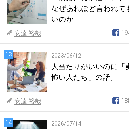
なぜあれほど言われて
いのか
19
安達 裕哉
13
2023/06/12
人当たりがいいのに「
怖い人たち」の話。
18
安達 裕哉
14
2026/07/14