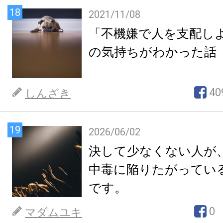
18
2021/11/08
「不機嫌で人を支配し
の気持ちがわかった話
40
しんざき
19
2026/06/02
決して少なくない人が
中毒に陥りたがってい
です。
0
マダムユキ