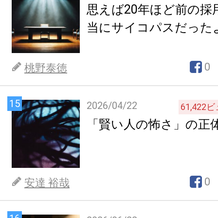
思えば20年ほど前の採
当にサイコパスだった
0
桃野泰徳
15
2026/04/22
61,422
ビ
「賢い人の怖さ」の正
0
安達 裕哉