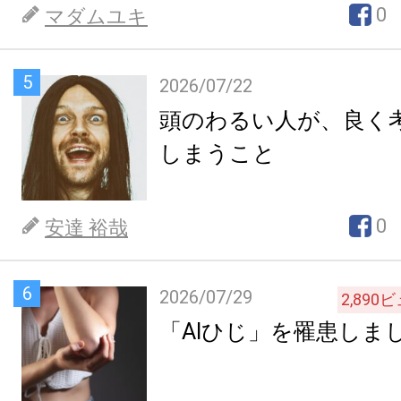
0
マダムユキ
5
2026/07/22
頭のわるい人が、良く
しまうこと
0
安達 裕哉
6
2026/07/29
2,890
ビ
「AIひじ」を罹患しま