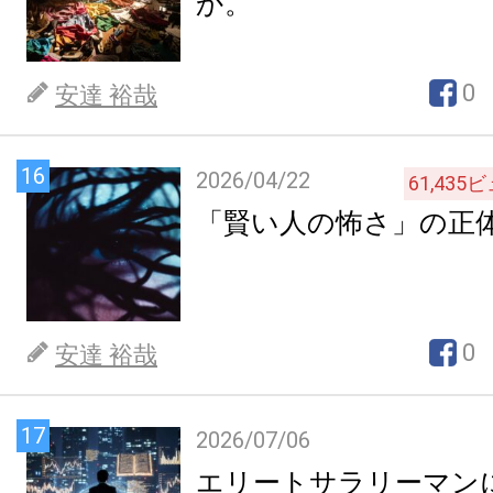
か。
0
安達 裕哉
16
2026/04/22
61,435
ビ
「賢い人の怖さ」の正
0
安達 裕哉
17
2026/07/06
エリートサラリーマン