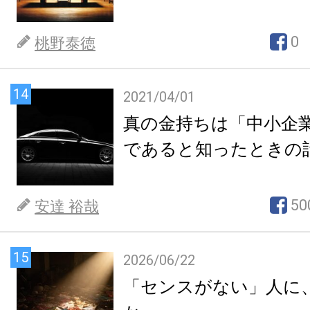
0
桃野泰徳
14
2021/04/01
真の金持ちは「中小企
であると知ったときの
50
安達 裕哉
15
2026/06/22
「センスがない」人に