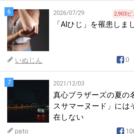
6
2026/07/29
2,903
ビ
「AIひじ」を罹患しま
0
いぬじん
7
2021/12/03
真心ブラザーズの夏の
スサマーヌード」には
在しない
pato
10