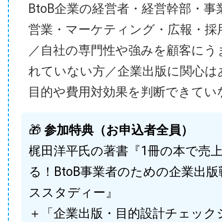
BtoB企業の経営者・経営幹部・事
営業・マーケティング・広報・採
／自社の専門性や強みを顧客にう
れていない方／企業出版に関心は
目的や費用対効果を判断できてい
🎁
参加特典（お申込者全員）
梶田洋平氏の著書『1冊の本で売
る！BtoB事業者のための企業出
ススタディー』
＋「企業出版・目的設計チェック