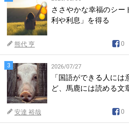
ささやかな幸福のシー
利や利息」を得る
0
熊代 亨
3
2026/07/27
「国語ができる人には
ど、馬鹿には読める文
0
安達 裕哉