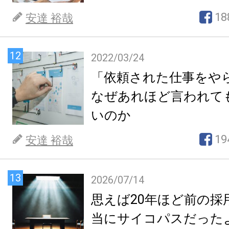
18
安達 裕哉
12
2022/03/24
「依頼された仕事をや
なぜあれほど言われて
いのか
19
安達 裕哉
13
2026/07/14
思えば20年ほど前の採
当にサイコパスだった