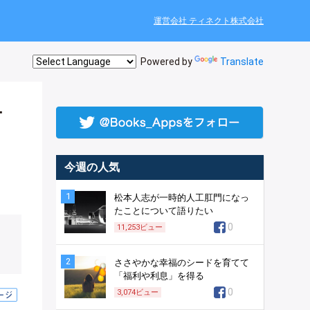
運営会社 ティネクト株式会社
Powered by
Translate
ケ
今週の人気
1
松本人志が一時的人工肛門になっ
たことについて語りたい
0
11,253
ビュー
2
ささやかな幸福のシードを育てて
「福利や利息」を得る
0
3,074
ビュー