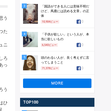
3
「国語ができる人には意味不明だ
けど、馬鹿には読める文章」の正
体
思う
0
10,904
ビュー
つた
4
「子供が欲しい」という人が、本
当に欲しいもの
ュニ
0
6,540
ビュー
5
しろ
頭のわるい人が、良く考えずに言
ってしまうこと
あっ
0
71,378
ビュー
ろう
TOP100
はひ
え