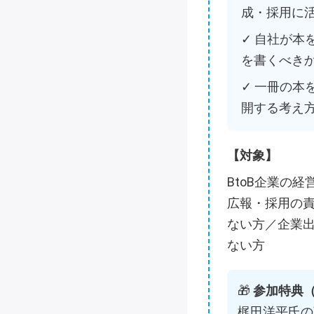
成・採用に
✓ 自社が
を書くべき
✓ 一冊の本
開する考え
【対象】
BtoB企業の
広報・採用の
ない方／企業
ない方
🎁
参加特典
梶田洋平氏の