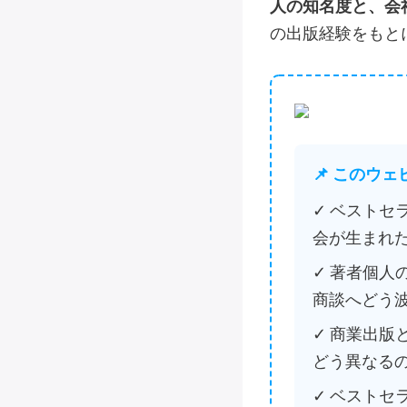
人の知名度と、会
の出版経験をもと
📌 このウ
✓ ベスト
会が生まれ
✓ 著者個
商談へどう
✓ 商業出
どう異なる
✓ ベスト