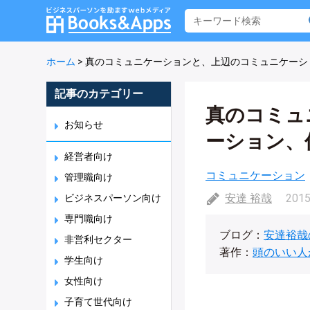
ホーム
>
真のコミュニケーションと、上辺のコミュニケーシ
記事のカテゴリー
真のコミュ
お知らせ
ーション、
経営者向け
コミュニケーション
管理職向け
安達 裕哉
2015
ビジネスパーソン向け
専門職向け
ブログ：
安達裕哉
非営利セクター
著作：
頭のいい人
学生向け
女性向け
子育て世代向け