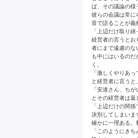
ば、その議論の様
彼らの会議は常に
音で語ることが義
「上辺だけ取り繕
経営者の言うとお
者にまで遠慮のな
も中にはいるのだ
く。
「激しくやりあっ
と経営者に言うと
「安達さん、ちが
とその経営者は返
「上辺だけの関係
決別してしまいま
確かに一理ある。
「このようにきち