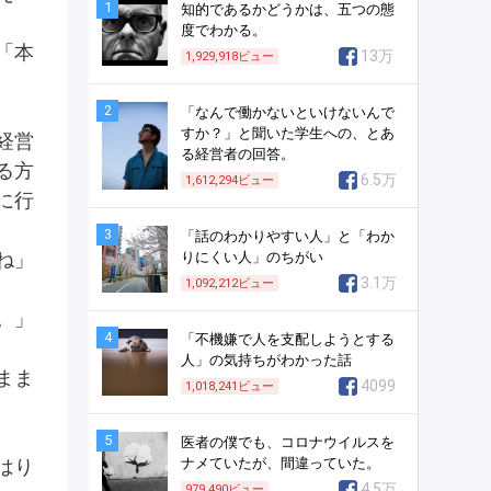
1
知的であるかどうかは、五つの態
度でわかる。
「本
13万
1,929,918
ビュー
2
「なんで働かないといけないんで
すか？」と聞いた学生への、とあ
経営
る経営者の回答。
る方
6.5万
1,612,294
ビュー
に行
3
「話のわかりやすい人」と「わか
ね」
りにくい人」のちがい
3.1万
1,092,212
ビュー
。」
4
「不機嫌で人を支配しようとする
人」の気持ちがわかった話
まま
4099
1,018,241
ビュー
5
医者の僕でも、コロナウイルスを
はり
ナメていたが、間違っていた。
4.5万
979,490
ビュー