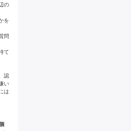
辺の
かを
質問
持て
、認
嫌い
には
個