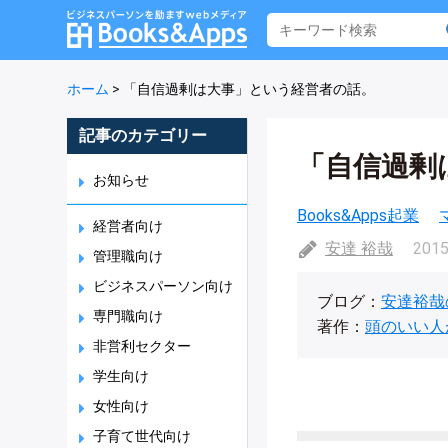
ホーム
>
「自信過剰は大事」という経営者の話。
記事のカテゴリー
「自信過剰
お知らせ
Books&Apps起業
経営者向け
安達 裕哉
2015
管理職向け
ビジネスパーソン向け
ブログ：
安達裕哉
専門職向け
著作：
頭のいい人
非営利セクター
学生向け
女性向け
子育て世代向け