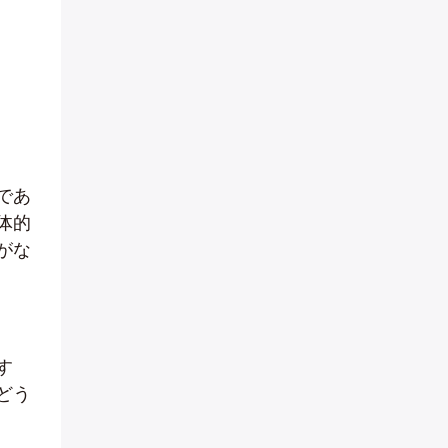
であ
体的
がな
す
どう