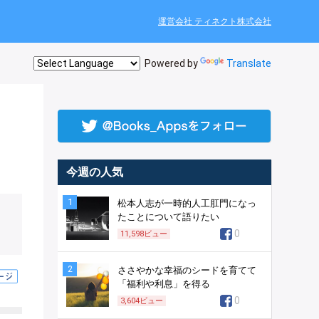
運営会社 ティネクト株式会社
Powered by
Translate
今週の人気
1
松本人志が一時的人工肛門になっ
たことについて語りたい
0
11,598
ビュー
2
ささやかな幸福のシードを育てて
「福利や利息」を得る
0
3,604
ビュー