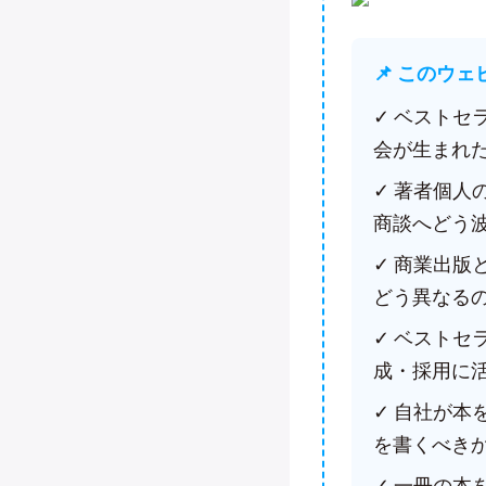
📌 このウ
✓ ベスト
会が生まれ
✓ 著者個
商談へどう
✓ 商業出
どう異なる
✓ ベスト
成・採用に
✓ 自社が
を書くべき
✓ 一冊の本