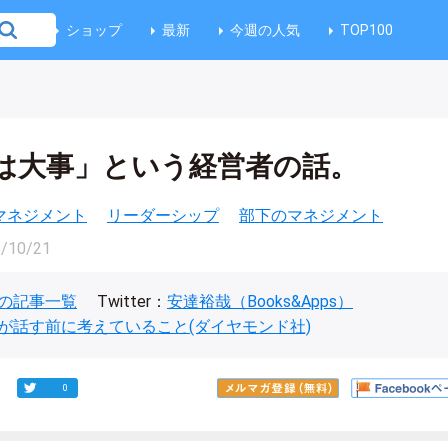
ショップ
最新
今週の人気
TOP100
は大事」という経営者の話。
マネジメント
リーダーシップ
部下のマネジメント
/10/21
の記事一覧
Twitter：
安達裕哉（Books&Apps）
が話す前に考えていること(ダイヤモンド社)
0