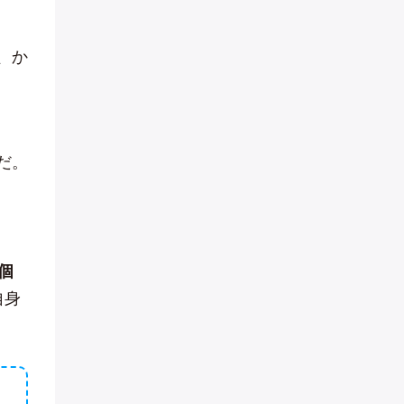
、か
だ。
個
自身