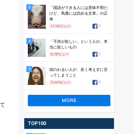
3
「国語ができる人には意味不明だ
けど、馬鹿には読める文章」の正
体
0
11,161
ビュー
4
「子供が欲しい」という人が、本
当に欲しいもの
0
6,737
ビュー
5
頭のわるい人が、良く考えずに言
ってしまうこと
0
71,614
ビュー
て
TOP100