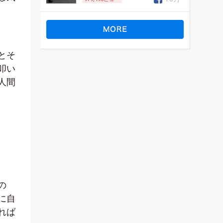
とそ
叩い
人間
の
に自
れば