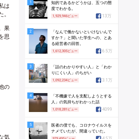
1
知的であるかどうかは、五つの態
私は
度でわかる。
た。
13万
1,929,946
ビュー
。果
2
「なんで働かないといけないんで
を思
すか？」と聞いた学生への、とあ
る経営者の回答。
6.5万
1,612,305
ビュー
3
「話のわかりやすい人」と「わか
りにくい人」のちがい
3.1万
1,092,234
ビュー
他の
4
「不機嫌で人を支配しようとする
人」の気持ちがわかった話
4099
1,018,281
ビュー
5
医者の僕でも、コロナウイルスを
ナメていたが、間違っていた。
な気
4.5万
979,495
ビュー