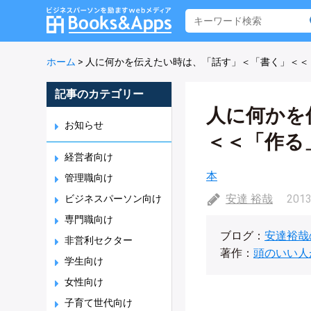
ホーム
>
人に何かを伝えたい時は、「話す」＜「書く」＜＜
記事のカテゴリー
人に何かを
お知らせ
＜＜「作る
経営者向け
本
管理職向け
安達 裕哉
2013
ビジネスパーソン向け
専門職向け
ブログ：
安達裕哉
非営利セクター
著作：
頭のいい人
学生向け
女性向け
子育て世代向け