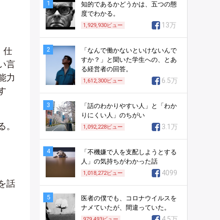
1
知的であるかどうかは、五つの態
度でわかる。
13万
1,929,930
ビュー
。仕
2
「なんで働かないといけないんで
すか？」と聞いた学生への、とあ
い言
る経営者の回答。
能力
6.5万
1,612,300
ビュー
す
3
「話のわかりやすい人」と「わか
りにくい人」のちがい
る。
3.1万
1,092,228
ビュー
4
「不機嫌で人を支配しようとする
人」の気持ちがわかった話
4099
1,018,272
ビュー
を話
5
医者の僕でも、コロナウイルスを
ナメていたが、間違っていた。
。
4.5万
979,493
ビュー