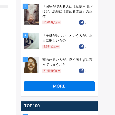
3
「国語ができる人には意味不明だ
けど、馬鹿には読める文章」の正
体
0
11,072
ビュー
4
「子供が欲しい」という人が、本
当に欲しいもの
0
6,654
ビュー
5
頭のわるい人が、良く考えずに言
ってしまうこと
0
71,519
ビュー
TOP100