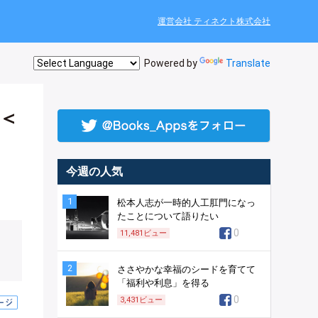
運営会社 ティネクト株式会社
Powered by
Translate
＜
今週の人気
1
松本人志が一時的人工肛門になっ
たことについて語りたい
0
11,481
ビュー
2
ささやかな幸福のシードを育てて
「福利や利息」を得る
0
3,431
ビュー