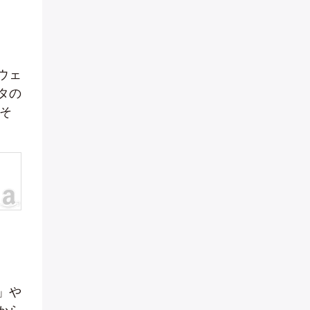
ウェ
タの
そ
」や