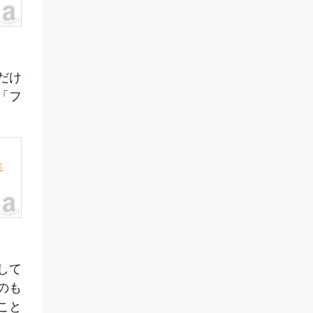
だけ
「フ
年
して
のも
こと