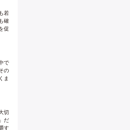
も若
も確
を促
中で
その
くま
大切
」だ
嚼す