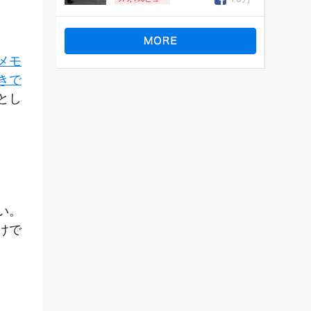
メモ
きで
とし
い。
けで