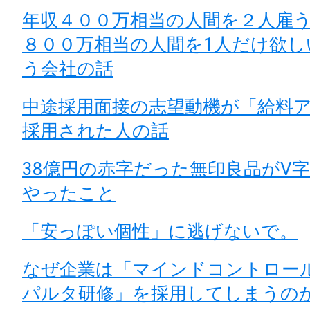
年収４００万相当の人間を２人雇
８００万相当の人間を1人だけ欲し
う会社の話
中途採用面接の志望動機が「給料
採用された人の話
38億円の赤字だった無印良品がV
やったこと
「安っぽい個性」に逃げないで。
なぜ企業は「マインドコントロー
パルタ研修」を採用してしまうの