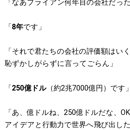
「なあブライアン何年目の会社だっ
「
8年
です」
「それで君たちの会社の評価額はい
恥ずかしがらずに言ってごらん」
「
250億ドル
（約2兆7000億円）です
「あ、億ドルね、250億ドルだな、O
アイデアと行動力で世界へ飛び出し