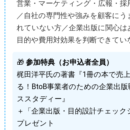
営業・マーケティング・広報・採
／自社の専門性や強みを顧客にう
れていない方／企業出版に関心は
目的や費用対効果を判断できてい
🎁
参加特典（お申込者全員）
梶田洋平氏の著書『1冊の本で売
る！BtoB事業者のための企業出
ススタディー』
＋「企業出版・目的設計チェック
プレゼント