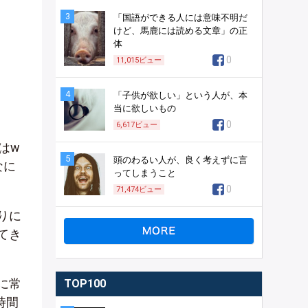
3
「国語ができる人には意味不明だ
けど、馬鹿には読める文章」の正
体
0
11,015
ビュー
4
「子供が欲しい」という人が、本
当に欲しいもの
0
6,617
ビュー
はw
5
頭のわるい人が、良く考えずに言
なに
ってしまうこと
0
71,474
ビュー
りに
てき
に常
TOP100
時間