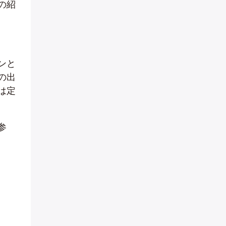
の紹
ンと
の出
は定
参