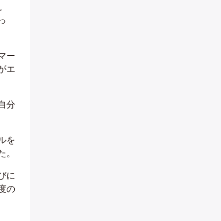
。
っ
マー
がエ
自分
ルを
た。
びに
度の