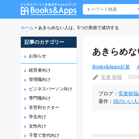
ホーム
>
あきらめない人は、5つの美徳で成功する
記事のカテゴリー
あきらめな
お知らせ
Books&Apps起業
経営者向け
安達 裕哉
2016
管理職向け
ビジネスパーソン向け
ブログ：
安達裕哉
専門職向け
著作：
頭のいい人
非営利セクター
学生向け
女性向け
子育て世代向け