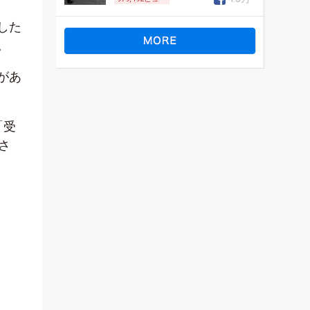
した
。
があ
「受
さ