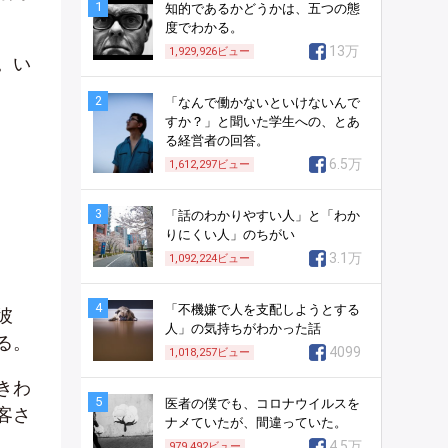
1
知的であるかどうかは、五つの態
度でわかる。
13万
1,929,926
ビュー
。い
2
「なんで働かないといけないんで
すか？」と聞いた学生への、とあ
る経営者の回答。
6.5万
1,612,297
ビュー
3
「話のわかりやすい人」と「わか
りにくい人」のちがい
3.1万
1,092,224
ビュー
4
「不機嫌で人を支配しようとする
彼
人」の気持ちがわかった話
る。
4099
1,018,257
ビュー
きわ
5
医者の僕でも、コロナウイルスを
客さ
ナメていたが、間違っていた。
4.5万
979,492
ビュー