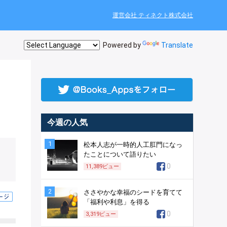
運営会社 ティネクト株式会社
Powered by
Translate
今週の人気
1
松本人志が一時的人工肛門になっ
たことについて語りたい
0
11,389
ビュー
2
ささやかな幸福のシードを育てて
「福利や利息」を得る
0
3,319
ビュー