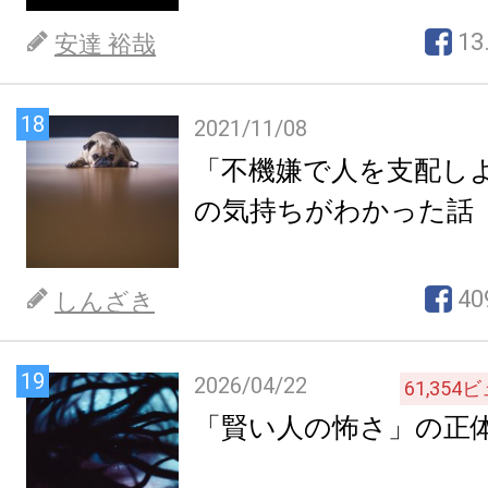
13
安達 裕哉
18
2021/11/08
「不機嫌で人を支配し
の気持ちがわかった話
40
しんざき
19
2026/04/22
61,354
ビ
「賢い人の怖さ」の正