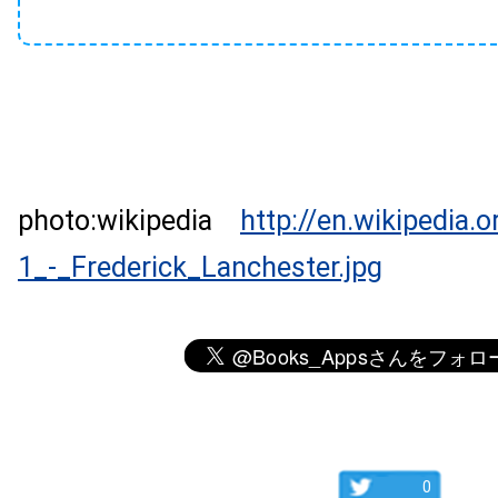
photo:wikipedia
http://en.wikipedia.o
1_-_Frederick_Lanchester.jpg
0