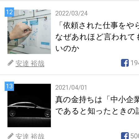
12
2022/03/24
「依頼された仕事をや
なぜあれほど言われて
いのか
19
安達 裕哉
13
2021/04/01
真の金持ちは「中小企
であると知ったときの
50
安達 裕哉