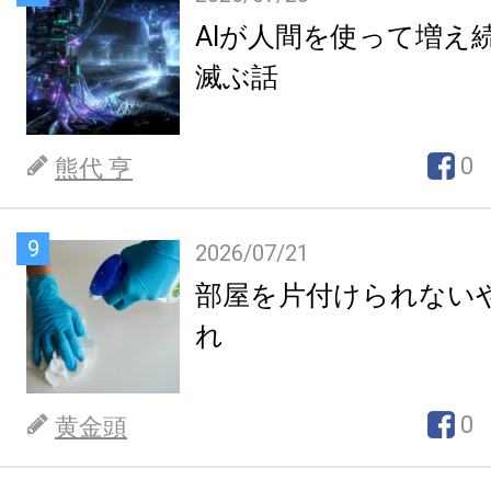
AIが人間を使って増え
滅ぶ話
0
熊代 亨
9
2026/07/21
部屋を片付けられない
れ
0
黄金頭