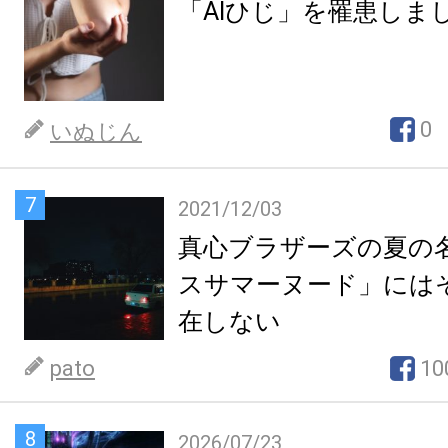
「AIひじ」を罹患しま
0
いぬじん
7
2021/12/03
真心ブラザーズの夏の
スサマーヌード」には
在しない
pato
10
8
2026/07/23