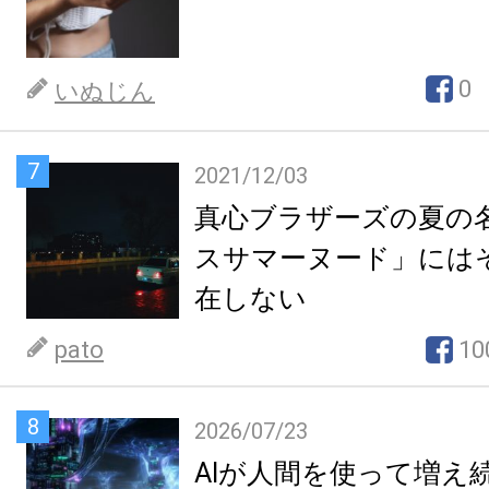
0
いぬじん
7
2021/12/03
真心ブラザーズの夏の
スサマーヌード」には
在しない
pato
10
8
2026/07/23
AIが人間を使って増え