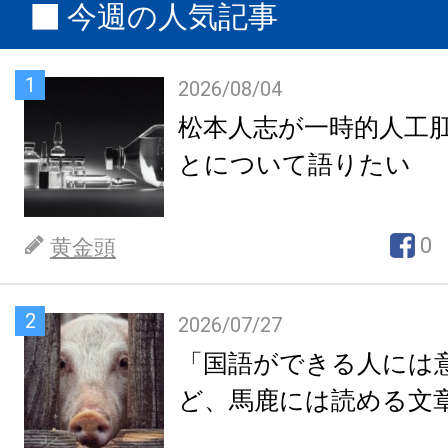
今週の人気記事
1
2026/08/04
松本人志が一時的人工
とについて語りたい
0
黄金頭
2
2026/07/27
「国語ができる人には
ど、馬鹿には読める文