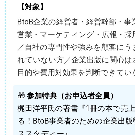
【対象】
BtoB企業の経営者・経営幹部・事
営業・マーケティング・広報・採
／自社の専門性や強みを顧客にう
れていない方／企業出版に関心は
目的や費用対効果を判断できてい
🎁
参加特典（お申込者全員）
梶田洋平氏の著書『1冊の本で売
る！BtoB事業者のための企業出
ススタディー』