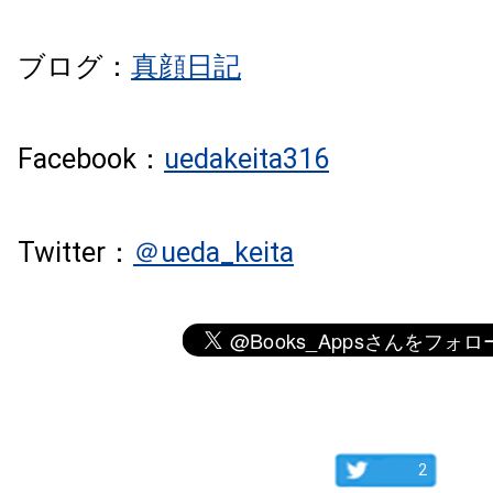
ブログ：
真顔日記
Facebook：
uedakeita316
Twitter：
＠
ueda_keita
2