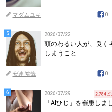
0
マダムユキ
5
2026/07/22
頭のわるい人が、良く
しまうこと
0
安達 裕哉
6
2026/07/29
2,784
ビ
「AIひじ」を罹患しま