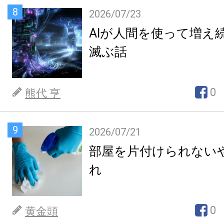
8
2026/07/23
AIが人間を使って増え
滅ぶ話
0
熊代 亨
9
2026/07/21
部屋を片付けられない
れ
0
黄金頭