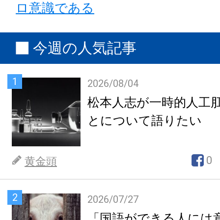
ロ意識である
今週の人気記事
1
2026/08/04
松本人志が一時的人工
とについて語りたい
0
黄金頭
2
2026/07/27
「国語ができる人には