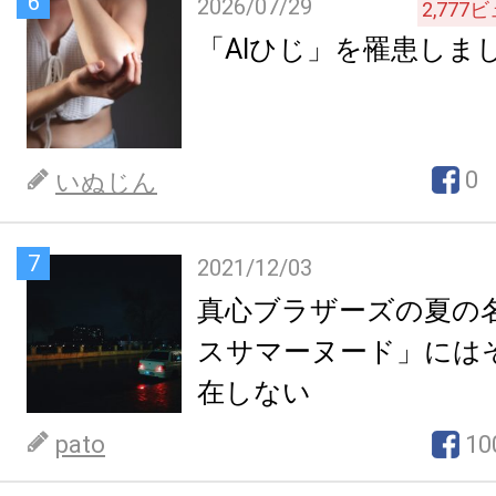
6
2026/07/29
2,777
ビ
「AIひじ」を罹患しま
0
いぬじん
7
2021/12/03
真心ブラザーズの夏の
スサマーヌード」には
在しない
pato
10