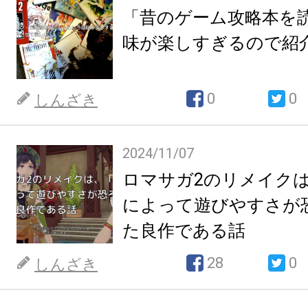
「昔のゲーム攻略本を
味が楽しすぎるので紹
0
0
しんざき
2024/11/07
ロマサガ2のリメイク
によって遊びやすさが
た良作である話
28
0
しんざき