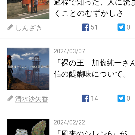
過程で知った、人に読
くことのむずかしさ
51
0
しんざき
2024/03/07
「裸の王」加藤純一さん
信の醍醐味について。
14
0
清水沙矢香
2024/02/22
「風来のシレン6」が