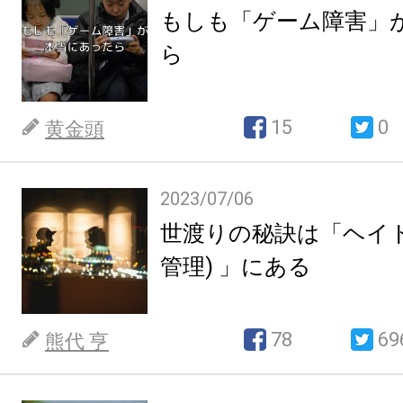
もしも「ゲーム障害」
ら
15
0
黄金頭
2023/07/06
世渡りの秘訣は「ヘイト
管理) 」にある
78
69
熊代 亨