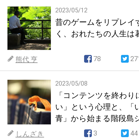
2023/05/12
昔のゲームをリプレイ
く、おれたちの人生は
78
27
熊代 亨
2023/05/08
「コンテンツを終わり
い」という心理と、「
青」から始まる階段島
も面白いという話
3
44
しんざき