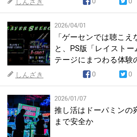
0
0
しんざき
2026/04/01
「ゲーセンでは聴こえ
と、PS版「レイストー
テージにまつわる体験
0
0
しんざき
2026/01/07
推し活はドーパミンの
まで安全か