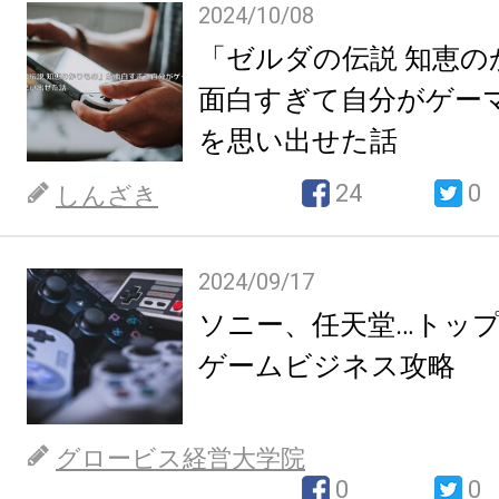
2024/10/08
「ゼルダの伝説 知恵の
面白すぎて自分がゲー
を思い出せた話
24
0
しんざき
2024/09/17
ソニー、任天堂…トッ
ゲームビジネス攻略
グロービス経営大学院
0
0