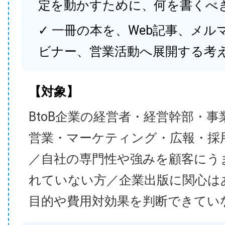
定を動かすために、何を書くべ
✓ 一冊の本を、Web記事、メル
ビナー、営業活動へ展開する考
【対象】
BtoB企業の経営者・経営幹部・事
営業・マーケティング・広報・採
／自社の専門性や強みを顧客にう
れていない方／企業出版に関心は
目的や費用対効果を判断できてい