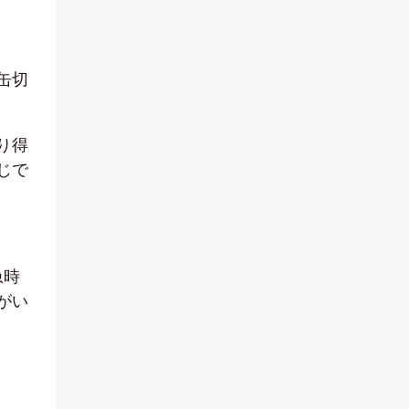
缶切
り得
じで
急時
がい