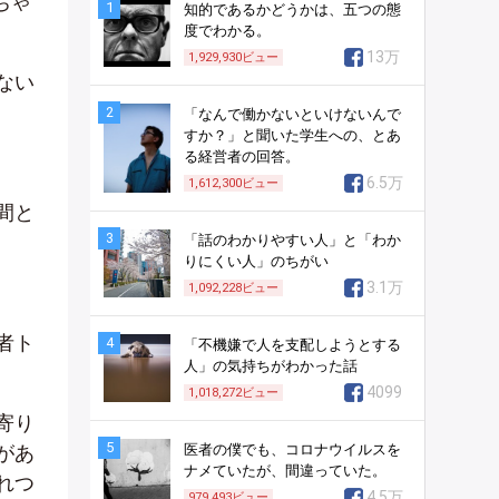
ちゃ
1
知的であるかどうかは、五つの態
度でわかる。
13万
1,929,930
ビュー
ない
2
「なんで働かないといけないんで
すか？」と聞いた学生への、とあ
る経営者の回答。
6.5万
1,612,300
ビュー
間と
3
「話のわかりやすい人」と「わか
りにくい人」のちがい
3.1万
1,092,228
ビュー
者ト
4
「不機嫌で人を支配しようとする
人」の気持ちがわかった話
4099
1,018,272
ビュー
寄り
5
があ
医者の僕でも、コロナウイルスを
ナメていたが、間違っていた。
れつ
4.5万
979,493
ビュー