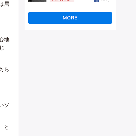
は居
心地
じ
ちら
いソ
、と