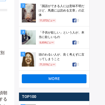
3
「国語ができる人には意味不明だ
けど、馬鹿には読める文章」の正
体
0
11,072
ビュー
4
「子供が欲しい」という人が、本
当に欲しいもの
0
6,654
ビュー
は別
5
頭のわるい人が、良く考えずに言
ってしまうこと
0
71,519
ビュー
頃朝
TOP100
する