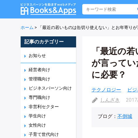
ホーム
>
「最近の若いものは缶切り使えない」とお年寄りが
記事のカテゴリー
「最近の若
お知らせ
が言ってい
経営者向け
に必要？
管理職向け
ビジネスパーソン向け
テクノロジー
ビジ
専門職向け
しんざき
2017
非営利セクター
学生向け
ブログ：
不倒城
女性向け
子育て世代向け