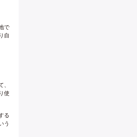
地で
り自
て、
り使
する
いう