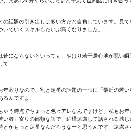
が、まあ
2,30
分くらいなら割と平気で世間話に付き合っ
との話題の引き出しは多い方だと自負しています。見て
ついていくスキルもだいぶ高くなりました。
は苦にならないといっても、やはり若干居心地が悪い瞬
して。
お年寄りなので、割と定番の話題の一つに「最近の若い
あるんですよ。
ちゃう時点でちょっと色々アレなんですけど、私もお年
若い者」寄りの部類な訳で、結構遠慮して話される感じ
時とかもっと定番なんだろうなーと思うんです。遠慮さ