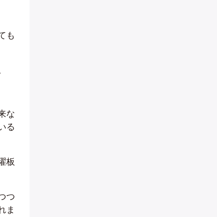
ても
。
来な
いる
濯板
つつ
れま