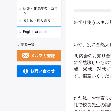
娯楽・趣味雑談・コラ
ム
まとめ・振り返り
缶切り使うスキル
English articles
いや、別に全然大
著者一覧
町内会のお知り合
に全然珍しいもの
歳、
68
歳、
74
歳で
す。偏差いくつだ
ただ私、お年寄り
礼で校長先生の話