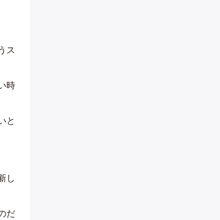
うス
い時
いと
新し
のだ