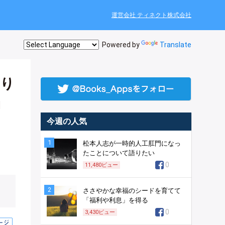
運営会社 ティネクト株式会社
Powered by
Translate
寄り
当
今週の人気
1
松本人志が一時的人工肛門になっ
たことについて語りたい
0
11,480
ビュー
2
ささやかな幸福のシードを育てて
「福利や利息」を得る
0
3,430
ビュー