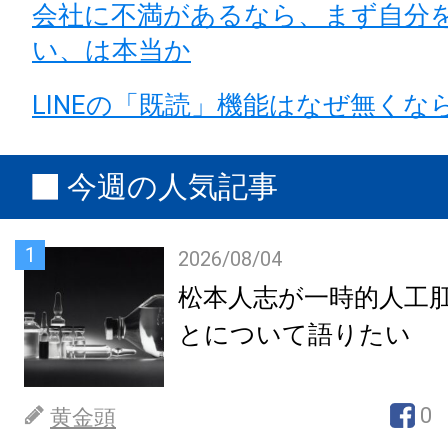
会社に不満があるなら、まず自分
い、は本当か
LINEの「既読」機能はなぜ無くな
今週の人気記事
1
2026/08/04
松本人志が一時的人工
とについて語りたい
0
黄金頭