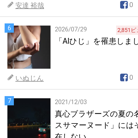
0
安達 裕哉
6
2026/07/29
2,851
ビ
「AIひじ」を罹患しま
0
いぬじん
7
2021/12/03
真心ブラザーズの夏の
スサマーヌード」には
在しない