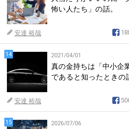
怖い人たち」の話。
18
安達 裕哉
14
2021/04/01
真の金持ちは「中小企
であると知ったときの
50
安達 裕哉
15
2026/07/06