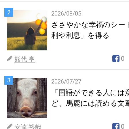
2
2026/08/05
ささやかな幸福のシー
利や利息」を得る
0
熊代 亨
3
2026/07/27
「国語ができる人には
ど、馬鹿には読める文
0
安達 裕哉