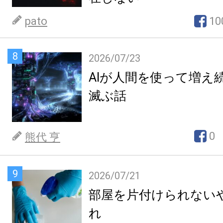
pato
10
8
2026/07/23
AIが人間を使って増え
滅ぶ話
0
熊代 亨
9
2026/07/21
部屋を片付けられない
れ