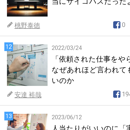
当にサイコパスだった
0
桃野泰徳
12
2022/03/24
「依頼された仕事をや
なぜあれほど言われて
いのか
19
安達 裕哉
13
2023/06/12
人当たりがいいのに「