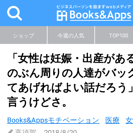
ショップ
今週の人気
TOP100
「女性は妊娠・出産があ
のぶん周りの人達がバッ
てあげればよい話だろう
言うけどさ。
Books&Appsモチベーション
医療
女
高須賀
2018/8/20