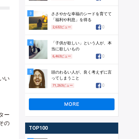
3
ささやかな幸福のシードを育てて
「福利や利息」を得る
0
2,632
ビュー
4
「子供が欲しい」という人が、本
当に欲しいもの
0
6,463
ビュー
5
頭のわるい人が、良く考えずに言
いい
ってしまうこと
0
71,263
ビュー
ター
その
TOP100