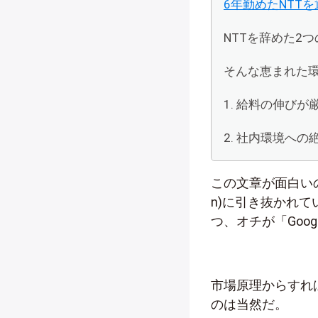
6年勤めたNTT
NTTを辞めた2
そんな恵まれた
1. 給料の伸び
2. 社内環境への
この文章が面白いのは、NT
n)に引き抜かれ
つ、オチが「Goo
市場原理からすれ
のは当然だ。