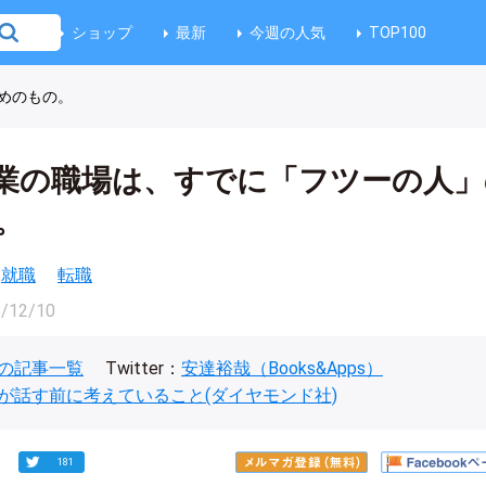
ショップ
最新
今週の人気
TOP100
めのもの。
業の職場は、すでに「フツーの人」
。
就職
転職
/12/10
の記事一覧
Twitter：
安達裕哉（Books&Apps）
が話す前に考えていること(ダイヤモンド社)
181