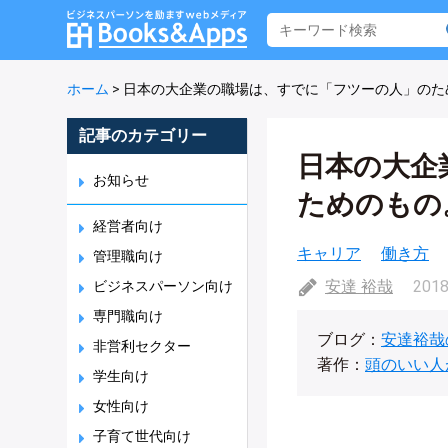
ホーム
>
日本の大企業の職場は、すでに「フツーの人」のた
記事のカテゴリー
日本の大企
お知らせ
ためのもの
経営者向け
キャリア
働き方
管理職向け
安達 裕哉
2018
ビジネスパーソン向け
専門職向け
ブログ：
安達裕哉
非営利セクター
著作：
頭のいい人
学生向け
女性向け
子育て世代向け