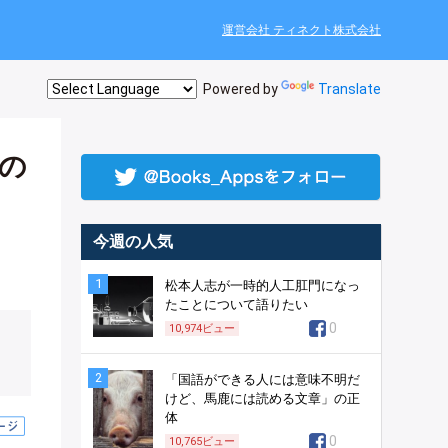
運営会社 ティネクト株式会社
Powered by
Translate
の
今週の人気
1
松本人志が一時的人工肛門になっ
たことについて語りたい
0
10,974
ビュー
2
「国語ができる人には意味不明だ
けど、馬鹿には読める文章」の正
体
0
10,765
ビュー