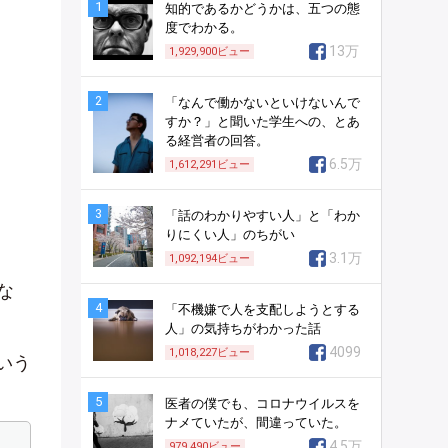
1
知的であるかどうかは、五つの態
度でわかる。
13万
1,929,900
ビュー
2
「なんで働かないといけないんで
すか？」と聞いた学生への、とあ
る経営者の回答。
6.5万
1,612,291
ビュー
3
「話のわかりやすい人」と「わか
りにくい人」のちがい
3.1万
1,092,194
ビュー
な
4
「不機嫌で人を支配しようとする
人」の気持ちがわかった話
4099
1,018,227
ビュー
いう
5
医者の僕でも、コロナウイルスを
ナメていたが、間違っていた。
4.5万
979,490
ビュー