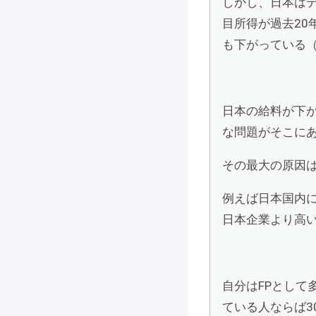
しかし、日本は
目所得が過去20
も下がっている（日
日本の給料が下
な問題がそこに
その最大の原因
例えば日本国内
日本企業より高
自分はFPとして
ている人ならば3