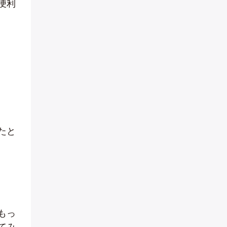
便利
たと
もっ
てみ