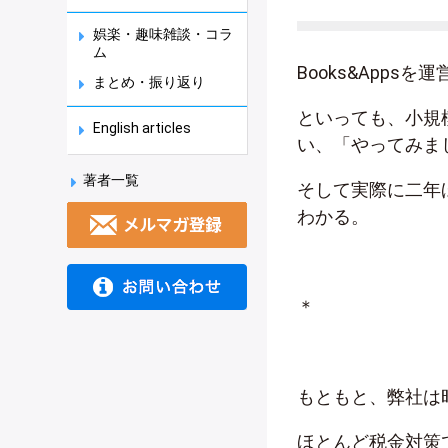
娯楽・趣味雑談・コラ
ム
Books&App
まとめ・振り返り
といっても、小規
English articles
い、「やってみま
著者一覧
そして実際に二年
わかる。
＊
もともと、弊社は
ほとんど税金対策