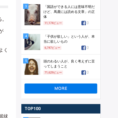
3
「国語ができる人には意味不明だ
けど、馬鹿には読める文章」の正
体
る。
0
11,174
ビュー
が
4
「子供が欲しい」という人が、本
当に欲しいもの
0
6,747
ビュー
よく
5
頭のわるい人が、良く考えずに言
ってしまうこと
0
71,629
ビュー
TOP100
眠状