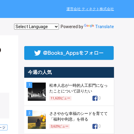
運営会社 ティネクト株式会社
Powered by
Translate
の
今週の人気
1
松本人志が一時的人工肛門になっ
たことについて語りたい
0
11,620
ビュー
2
ささやかな幸福のシードを育てて
「福利や利息」を得る
0
3,629
ビュー