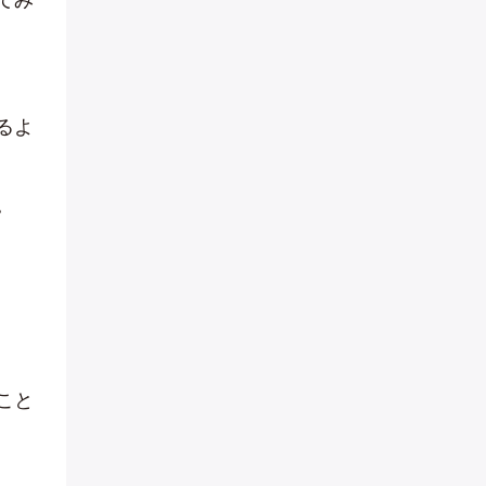
るよ
。
こと