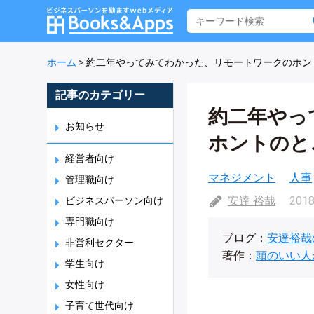
ホーム
>
約二年やってみてわかった、リモートワークのホン
記事のカテゴリー
約二年やっ
お知らせ
ホントのと
経営者向け
マネジメント
人事
管理職向け
安達 裕哉
2018
ビジネスパーソン向け
専門職向け
ブログ：
安達裕哉
非営利セクター
著作：
頭のいい人
学生向け
女性向け
子育て世代向け