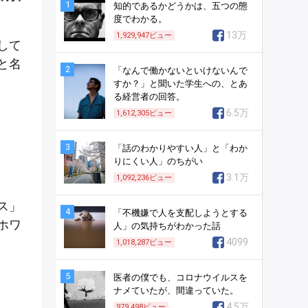
1
知的であるかどうかは、五つの態
度でわかる。
13万
1,929,947
ビュー
して
と名
2
「なんで働かないといけないんで
すか？」と聞いた学生への、とあ
る経営者の回答。
6.5万
1,612,305
ビュー
3
「話のわかりやすい人」と「わか
りにくい人」のちがい
3.1万
1,092,236
ビュー
ス」
4
「不機嫌で人を支配しようとする
ホワ
人」の気持ちがわかった話
4099
1,018,287
ビュー
5
医者の僕でも、コロナウイルスを
ナメていたが、間違っていた。
4.5万
979,498
ビュー