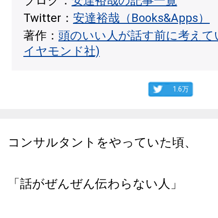
ブログ：
安達裕哉の記事一覧
Twitter：
安達裕哉（Books&Apps）
著作：
頭のいい人が話す前に考えて
イヤモンド社)
1.6万
コンサルタントをやっていた頃、
「話がぜんぜん伝わらない人」