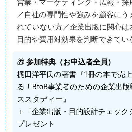
営業・マーケティング・広報・採
／自社の専門性や強みを顧客にう
れていない方／企業出版に関心は
目的や費用対効果を判断できてい
🎁
参加特典（お申込者全員）
梶田洋平氏の著書『1冊の本で売
る！BtoB事業者のための企業出
ススタディー』
＋「企業出版・目的設計チェック
プレゼント