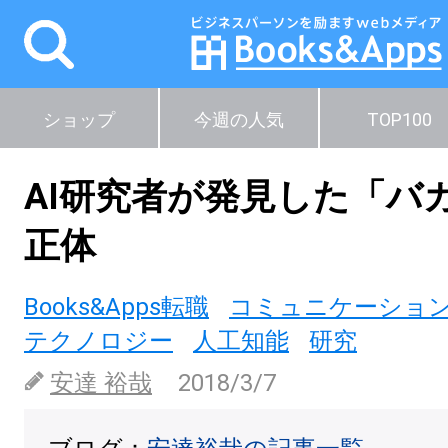
ショップ
今週の人気
TOP100
AI研究者が発見した「バ
正体
Books&Apps転職
コミュニケーショ
テクノロジー
人工知能
研究
安達 裕哉
2018/3/7