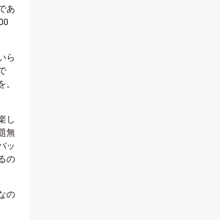
であ
00
いら
で
を。
楽し
題無
バッ
るの
なの