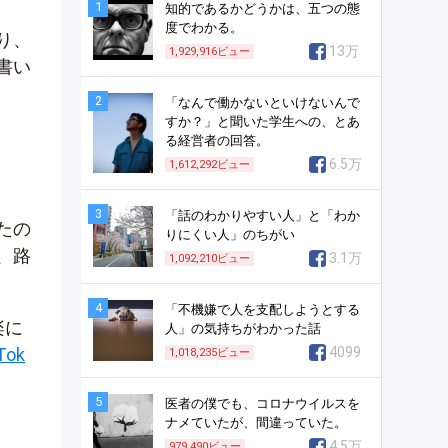
1
知的であるかどうかは、五つの態
度でわかる。
り、
13万
1,929,916
ビュー
書い
2
「なんで働かないといけないんで
すか？」と聞いた学生への、とあ
る経営者の回答。
6.5万
1,612,292
ビュー
3
「話のわかりやすい人」と「わか
たの
りにくい人」のちがい
、路
3.1万
1,092,210
ビュー
4
「不機嫌で人を支配しようとする
楽に
人」の気持ちがわかった話
ok
4099
1,018,235
ビュー
5
医者の僕でも、コロナウイルスを
ナメていたが、間違っていた。
4.5万
979,490
ビュー