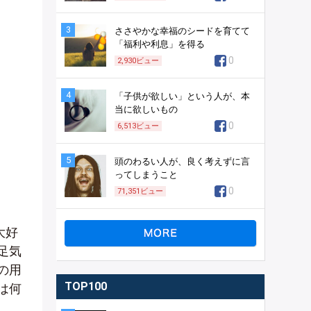
3
ささやかな幸福のシードを育てて
「福利や利息」を得る
0
2,930
ビュー
4
「子供が欲しい」という人が、本
当に欲しいもの
0
6,513
ビュー
5
頭のわるい人が、良く考えずに言
ってしまうこと
0
71,351
ビュー
大好
足気
の用
TOP100
は何