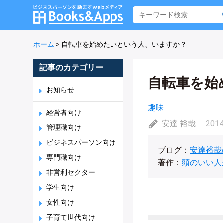
ホーム
>
自転車を始めたいという人、いますか？
記事のカテゴリー
自転車を始
お知らせ
趣味
経営者向け
安達 裕哉
2014
管理職向け
ビジネスパーソン向け
ブログ：
安達裕哉
専門職向け
著作：
頭のいい人
非営利セクター
学生向け
女性向け
子育て世代向け