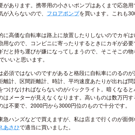
要があります。携帯用の小さいポンプはあくまで応急用
気が入らないので、
フロアポンプ
を買います。これも30
。
的に高価な自転車は路上に放置したりしないのでカギは
勤用なので、コンビニに寄ったりするときにカギが必要
ギだと持ち運びが嫌になってしまうので、そこそこの物
のでいいと思います。
は必須ではないのですがあると格段に自転車にのるのが
距離計、区間距離計、時計、平均速度あたりが出れば問
をつけなければならないのがバックライト。暗くなると
のはメーターが見えなくなります。高いものは数万円す
は不要で、2000円から3000円位のもので十分です。
東急ハンズなどで買えますが、私は店まで行くのが面倒
スあさひ
で適当に買いました。