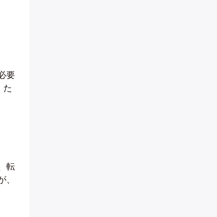
必要
。た
、転
が、