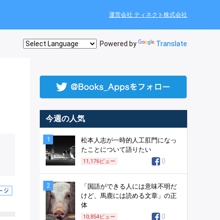
運営会社 ティネクト株式会社
Powered by
Translate
今週の人気
1
松本人志が一時的人工肛門になっ
たことについて語りたい
0
11,176
ビュー
2
「国語ができる人には意味不明だ
けど、馬鹿には読める文章」の正
体
0
10,854
ビュー