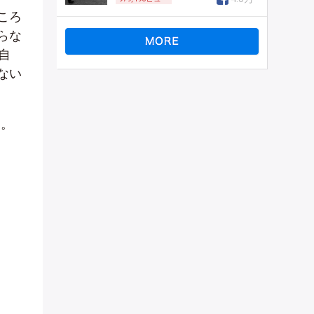
ころ
らな
自
ない
す。