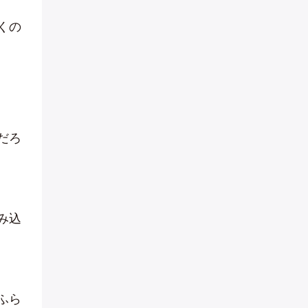
くの
だろ
み込
ふら