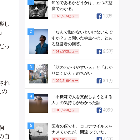
1
知的であるかどうかは、五つの態
度でわかる。
13万
1,929,915
ビュー
楽し
」
2
「なんで働かないといけないんで
すか？」と聞いた学生への、とあ
る経営者の回答。
だっ
6.5万
1,612,292
ビュー
3
「話のわかりやすい人」と「わか
りにくい人」のちがい
3.1万
1,092,210
ビュー
され
たの
4
「不機嫌で人を支配しようとする
人」の気持ちがわかった話
4099
1,018,233
ビュー
5
医者の僕でも、コロナウイルスを
何
ナメていたが、間違っていた。
の自
4.5万
979,490
ビュー