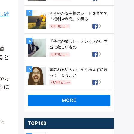
3
し続
ささやかな幸福のシードを育てて
「福利や利息」を得る
0
2,913
ビュー
4
「子供が欲しい」という人が、本
当に欲しいもの
道
0
6,509
ビュー
ると
5
頭のわるい人が、良く考えずに言
ってしまうこと
から
0
71,345
ビュー
うに
ら
TOP100