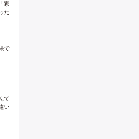
「家
った
果で
。
んて
違い