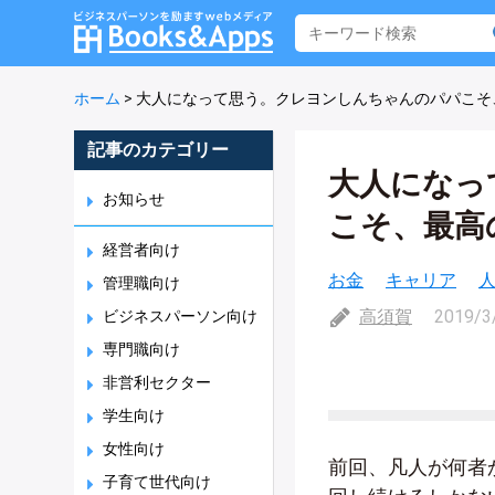
ホーム
>
大人になって思う。クレヨンしんちゃんのパパこそ
記事のカテゴリー
大人になっ
お知らせ
こそ、最高
経営者向け
お金
キャリア
管理職向け
高須賀
2019/3
ビジネスパーソン向け
専門職向け
非営利セクター
学生向け
女性向け
前回、凡人が何者
子育て世代向け