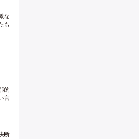
激な
たも
那的
い言
決断