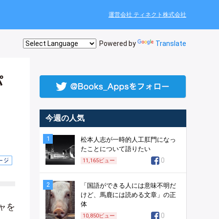
運営会社 ティネクト株式会社
Powered by
Translate
パ
今週の人気
1
松本人志が一時的人工肛門になっ
たことについて語りたい
0
11,165
ビュー
2
「国語ができる人には意味不明だ
けど、馬鹿には読める文章」の正
体
ャを
0
10,850
ビュー