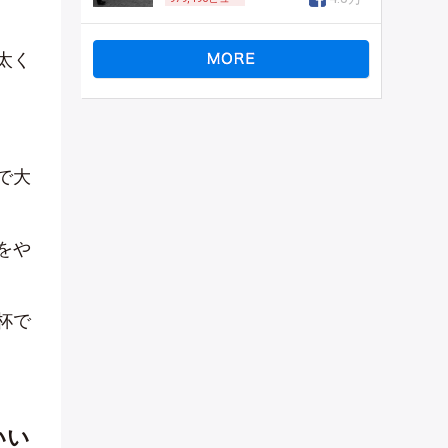
太く
で大
をや
杯で
いい