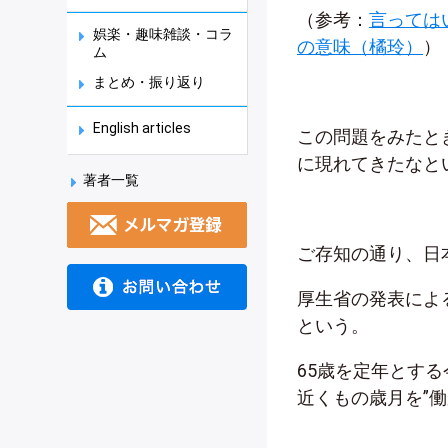
（参考：
言っては
娯楽・趣味雑談・コラ
の意味（橘玲）
）
ム
まとめ・振り返り
English articles
この問題をみたと
に現れてきたなと
著者一覧
ご存知の通り、日
厚生省の発表によ
という。
65歳を定年とする
近くもの歳月を”