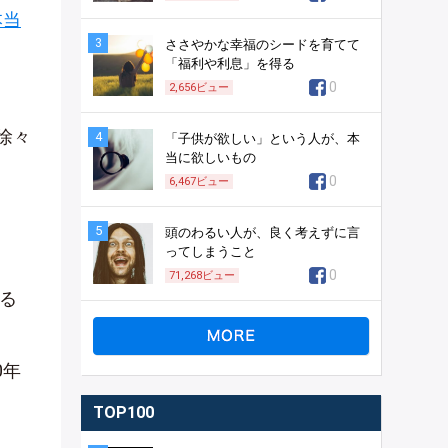
本当
3
ささやかな幸福のシードを育てて
「福利や利息」を得る
0
2,656
ビュー
徐々
4
「子供が欲しい」という人が、本
当に欲しいもの
0
6,467
ビュー
5
頭のわるい人が、良く考えずに言
ってしまうこと
0
71,268
ビュー
る
0年
TOP100