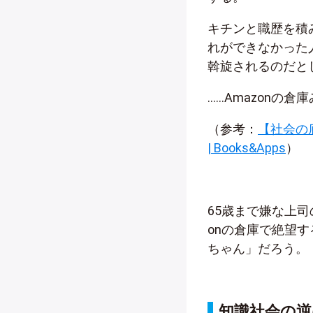
キチンと職歴を積
れができなかった
斡旋されるのだと
……Amazonの
（参考：
【社会の
| Books&Apps
）
65歳まで嫌な上
onの倉庫で絶望
ちゃん」だろう。
知識社会の逆