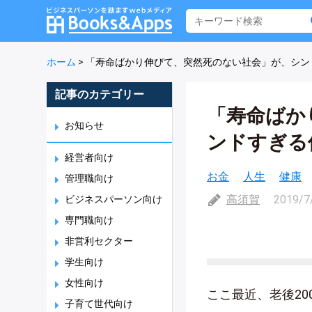
ホーム
>
「寿命ばかり伸びて、突然死のない社会」が、シン
記事のカテゴリー
「寿命ばか
お知らせ
ンドすぎる
経営者向け
お金
人生
健康
管理職向け
高須賀
2019/7
ビジネスパーソン向け
専門職向け
非営利セクター
学生向け
女性向け
ここ最近、老後20
子育て世代向け