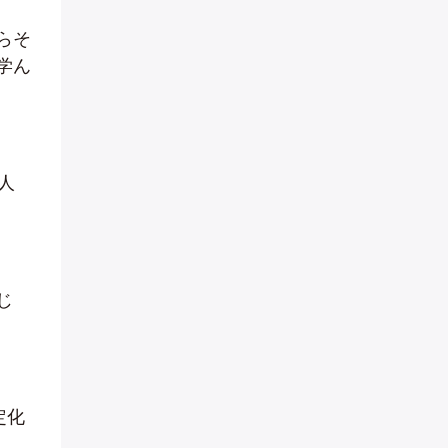
らそ
学ん
人
じ
定化