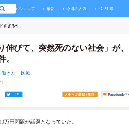
ショップ
最新
今週の人気
TOP100
ドすぎる件。
り伸びて、突然死のない社会」が、
件。
働き方
医療
/1
113
00万円問題が話題となっていた。