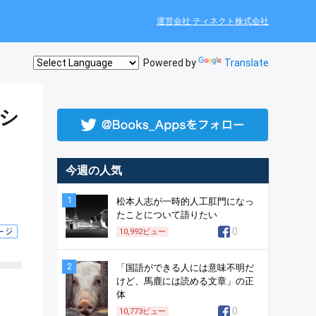
運営会社 ティネクト株式会社
Powered by
Translate
シ
今週の人気
1
松本人志が一時的人工肛門になっ
たことについて語りたい
0
10,992
ビュー
2
「国語ができる人には意味不明だ
けど、馬鹿には読める文章」の正
体
0
10,773
ビュー