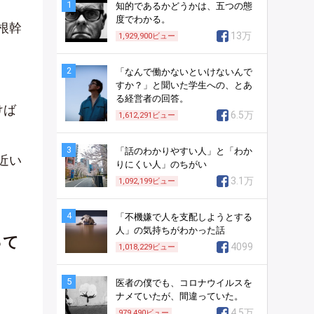
1
知的であるかどうかは、五つの態
度でわかる。
根幹
13万
1,929,900
ビュー
2
「なんで働かないといけないんで
すか？」と聞いた学生への、とあ
る経営者の回答。
けば
6.5万
1,612,291
ビュー
3
「話のわかりやすい人」と「わか
近い
りにくい人」のちがい
3.1万
1,092,199
ビュー
4
「不機嫌で人を支配しようとする
人」の気持ちがわかった話
って
4099
1,018,229
ビュー
5
医者の僕でも、コロナウイルスを
ナメていたが、間違っていた。
4.5万
979,490
ビュー