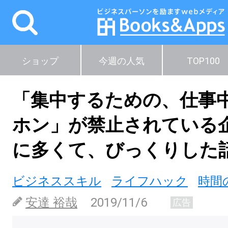
ショップ
今週の人気
TOP100
「集中するための、仕事
ホン」が禁止されている
に多くて、びっくりした
ビジネススキル
ライフハック
時間
安達 裕哉
2019/11/6
広告