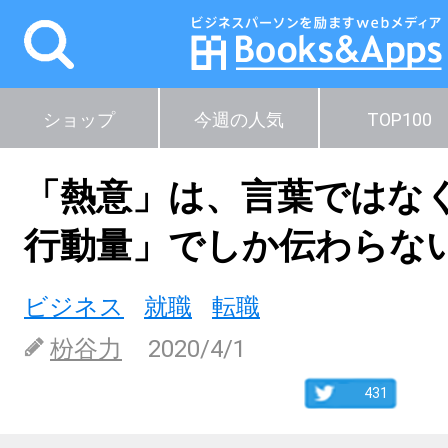
ショップ
今週の人気
TOP100
「熱意」は、言葉ではな
行動量」でしか伝わらな
ビジネス
就職
転職
枌谷力
2020/4/1
431