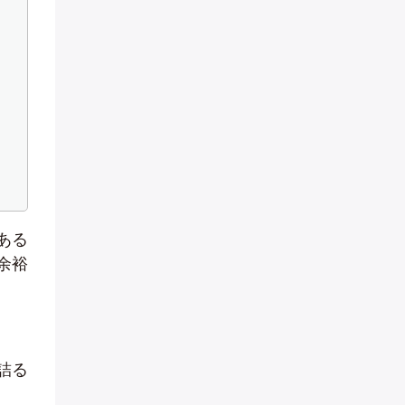
ある
余裕
詰る