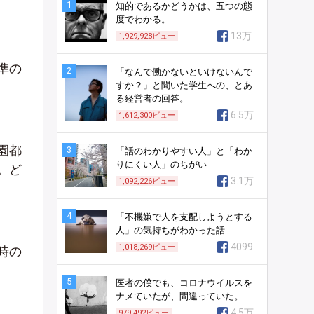
1
知的であるかどうかは、五つの態
度でわかる。
13万
1,929,928
ビュー
準の
2
「なんで働かないといけないんで
すか？」と聞いた学生への、とあ
る経営者の回答。
6.5万
1,612,300
ビュー
園都
3
「話のわかりやすい人」と「わか
りにくい人」のちがい
。ど
3.1万
1,092,226
ビュー
4
「不機嫌で人を支配しようとする
人」の気持ちがわかった話
4099
1,018,269
ビュー
時の
5
医者の僕でも、コロナウイルスを
ナメていたが、間違っていた。
4.5万
979,492
ビュー