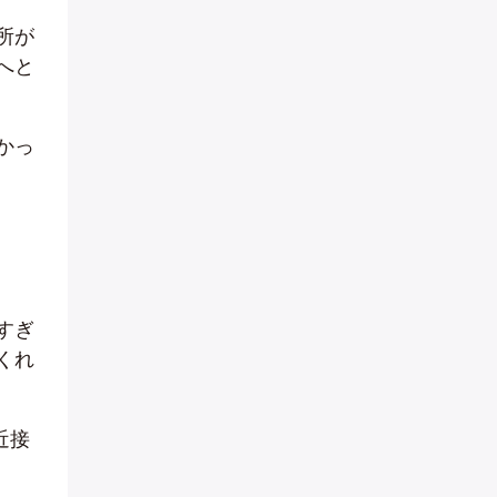
所が
へと
かっ
すぎ
くれ
近接