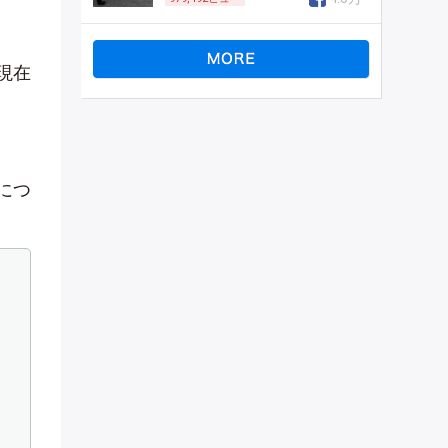
現在
につ