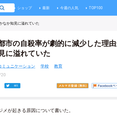
ショップ
最新
今週の人気
TOP100
かなか知見に溢れていた
都市の自殺率が劇的に減少した理由
見に溢れていた
コミュニケーション
学校
教育
/20
685
ジメが起きる原因について書いた。