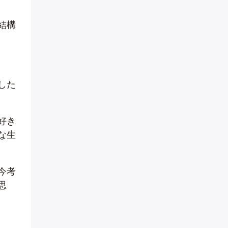
結構
した
好き
な生
今考
思