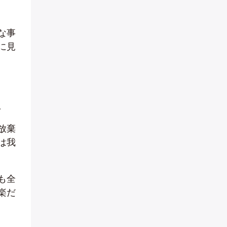
な事
に見
。
放棄
は我
も全
楽だ