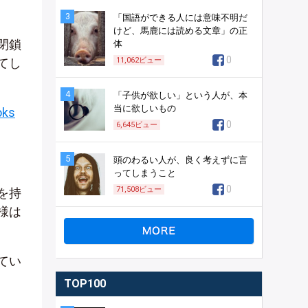
3
「国語ができる人には意味不明だ
けど、馬鹿には読める文章」の正
閉鎖
体
0
てし
11,062
ビュー
4
「子供が欲しい」という人が、本
当に欲しいもの
ks
0
6,645
ビュー
5
頭のわるい人が、良く考えずに言
ってしまうこと
0
71,508
ビュー
を持
様は
てい
TOP100