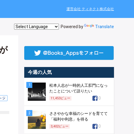
運営会社 ティネクト株式会社
Powered by
Translate
が
今週の人気
1
松本人志が一時的人工肛門になっ
たことについて語りたい
0
11,453
ビュー
2
ささやかな幸福のシードを育てて
「福利や利息」を得る
0
3,402
ビュー