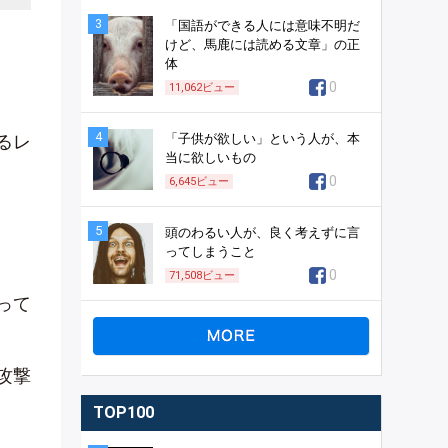
3
「国語ができる人には意味不明だ
けど、馬鹿には読める文章」の正
体
0
11,062
ビュー
4
るレ
「子供が欲しい」という人が、本
当に欲しいもの
0
6,645
ビュー
5
頭のわるい人が、良く考えずに言
ってしまうこと
0
71,508
ビュー
って
攻撃
TOP100