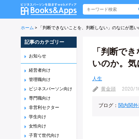
ホーム
>
「判断できないことを、判断しない」のなにが悪い
記事のカテゴリー
「判断でき
お知らせ
いのか。気
経営者向け
人生
管理職向け
黄金頭
2020/1
ビジネスパーソン向け
専門職向け
ブログ：
関内関外
非営利セクター
学生向け
女性向け
子育て世代向け