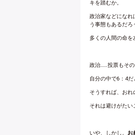
キを踏むか。
政治家などになれ
う事態もあるだろ
多くの人間の命を
政治……投票もそ
自分の中で6：4
そうすれば、おれ
それは避けがたい
いや、しかし。
お