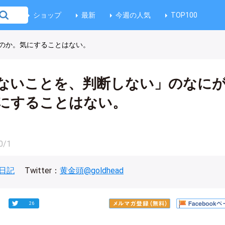
ショップ
最新
今週の人気
TOP100
のか。気にすることはない。
ないことを、判断しない」のなに
にすることはない。
0/1
日記
Twitter：
黄金頭@goldhead
26