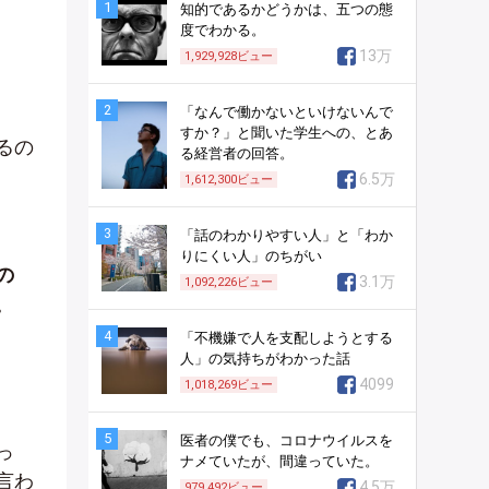
1
知的であるかどうかは、五つの態
度でわかる。
13万
1,929,928
ビュー
2
「なんで働かないといけないんで
すか？」と聞いた学生への、とあ
るの
る経営者の回答。
6.5万
1,612,300
ビュー
3
「話のわかりやすい人」と「わか
りにくい人」のちがい
の
3.1万
1,092,226
ビュー
。
4
「不機嫌で人を支配しようとする
人」の気持ちがわかった話
4099
1,018,269
ビュー
5
医者の僕でも、コロナウイルスを
っ
ナメていたが、間違っていた。
言わ
4.5万
979,492
ビュー