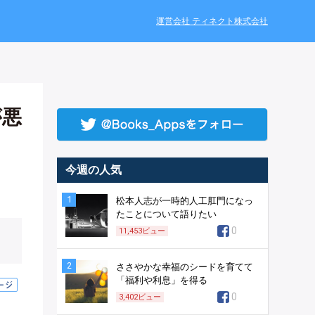
運営会社 ティネクト株式会社
が悪
今週の人気
1
松本人志が一時的人工肛門になっ
たことについて語りたい
0
11,453
ビュー
2
ささやかな幸福のシードを育てて
「福利や利息」を得る
0
3,402
ビュー