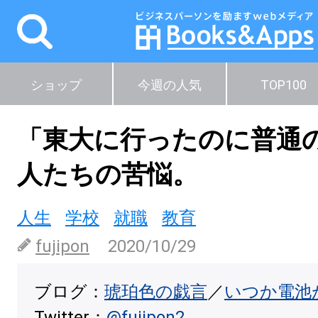
ショップ
今週の人気
TOP100
「東大に行ったのに普通
人たちの苦悩。
人生
学校
就職
教育
fujipon
2020/10/29
ブログ：
琥珀色の戯言
／
いつか電池
Twitter：
@fujipon2