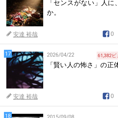
「センスがない」人に
か。
0
安達 裕哉
17
2026/04/22
61,382
ビ
「賢い人の怖さ」の正
0
安達 裕哉
18
2015/09/08