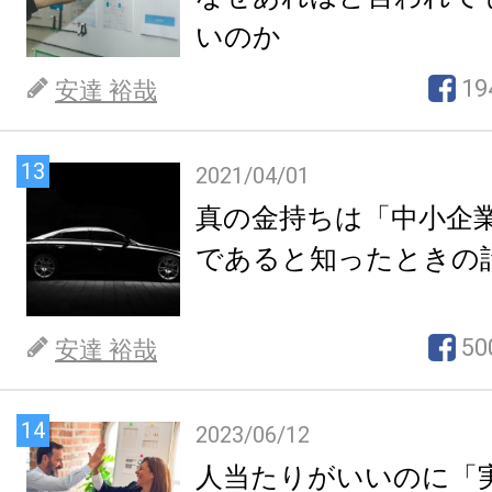
いのか
19
安達 裕哉
13
2021/04/01
真の金持ちは「中小企
であると知ったときの
50
安達 裕哉
14
2023/06/12
人当たりがいいのに「