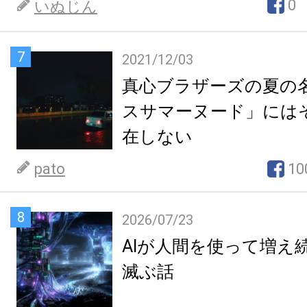
0
いぬじん
7
2021/12/03
真心ブラザーズの夏の
スサマーヌード」には
在しない
pato
10
8
2026/07/23
AIが人間を使って増え
滅ぶ話