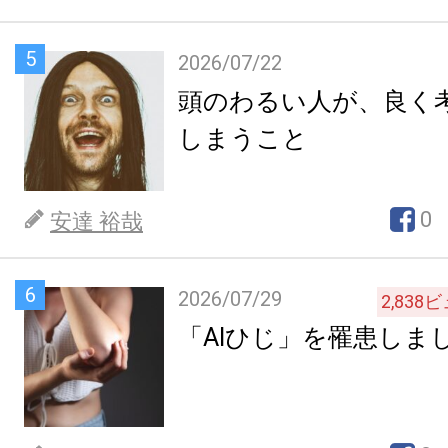
5
2026/07/22
頭のわるい人が、良く
しまうこと
0
安達 裕哉
6
2026/07/29
2,838
ビ
「AIひじ」を罹患しま